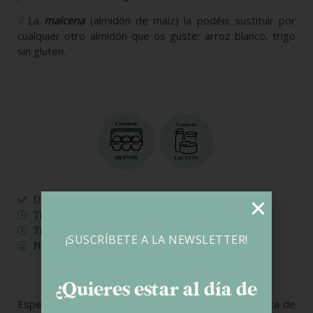
√
La
maicena
(almidón de maíz) la podéis sustituir por
cualquier otro almidón que os guste: arroz blanco, trigo
sin gluten.
Dificultad: FÁCIL
Tiempo preparación: 15 minutos
Tiempo Total: una hora
¡SUSCRÍBETE A LA NEWSLETTER!
Nº Raciones: 8 personas
¿Quieres estar al día de
Espero que os haya gustado esta propuesta distinta de