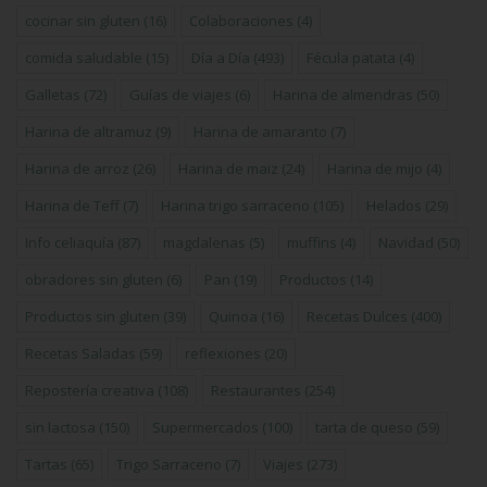
cocinar sin gluten
(16)
Colaboraciones
(4)
comida saludable
(15)
Día a Día
(493)
Fécula patata
(4)
Galletas
(72)
Guías de viajes
(6)
Harina de almendras
(50)
Harina de altramuz
(9)
Harina de amaranto
(7)
Harina de arroz
(26)
Harina de maiz
(24)
Harina de mijo
(4)
Harina de Teff
(7)
Harina trigo sarraceno
(105)
Helados
(29)
Info celiaquía
(87)
magdalenas
(5)
muffins
(4)
Navidad
(50)
obradores sin gluten
(6)
Pan
(19)
Productos
(14)
Productos sin gluten
(39)
Quinoa
(16)
Recetas Dulces
(400)
Recetas Saladas
(59)
reflexiones
(20)
Repostería creativa
(108)
Restaurantes
(254)
sin lactosa
(150)
Supermercados
(100)
tarta de queso
(59)
Tartas
(65)
Trigo Sarraceno
(7)
Viajes
(273)