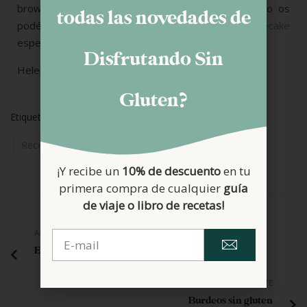
brownie. Y si os gustan este tipo de postres, no os
todas las novedades de
podéis perder este
brownie con cheesecake
espectacular.
Disfrutando Sin
Helena
Gluten?
Etiquetas:
Brownie
Chocolate
Harina De Maiz
Recetas Dulces
Sin Lactosa
¡Y recibe un
10% de descuento
en tu
primera compra de cualquier
guía
de viaje o libro de recetas!
ANTERIOR
El lado bueno de ser celíaca
SIGUIENTE
Burdeos sin gluten