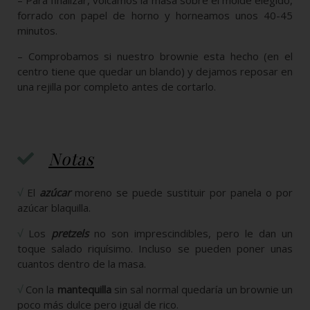
– Para finalizar, volcamos la masa sobre el molde elegido,
forrado con papel de horno y horneamos unos 40-45
minutos.
– Comprobamos si nuestro brownie esta hecho (en el
centro tiene que quedar un blando) y dejamos reposar en
una rejilla por completo antes de cortarlo.
Notas
√
El
azúcar
moreno se puede sustituir por panela o por
azúcar blaquilla.
√
Los
pretzels
no son imprescindibles, pero le dan un
toque salado riquísimo. Incluso se pueden poner unas
cuantos dentro de la masa.
√
Con la
mantequilla
sin sal normal quedaría un brownie un
poco más dulce pero igual de rico.