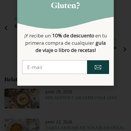
Gluten?
ANTERIOR
Bizcocho de manzana y canela
¡Y recibe un
10% de descuento
en tu
SIGUIENTE
primera compra de cualquier
guía
Contaminación por gluten
de viaje o libro de recetas!
Related Posts
junio 29, 2026
HELADO DE CARAMELO SALADO
junio 22, 2026
TARTA MOUSSE DE YOGUR DE OVEJA