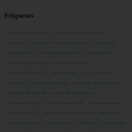
Etiquetas
apto para veganos
(38)
apto para vegetarianos
(26)
Avena
(11)
Bebidas
(12)
Bizcochos
(156)
brownie
(29)
bundt cake
(27)
Cerveza sin gluten
(3)
Chocolate
(178)
cocinar sin gluten
(16)
Colaboraciones
(4)
comida saludable
(15)
Día a Día
(493)
Fécula patata
(4)
Galletas
(72)
Guías de viajes
(6)
Harina de almendras
(50)
Harina de altramuz
(9)
Harina de amaranto
(7)
Harina de arroz
(26)
Harina de maiz
(24)
Harina de mijo
(4)
Harina de Teff
(7)
Harina trigo sarraceno
(105)
Helados
(29)
Info celiaquía
(87)
magdalenas
(5)
muffins
(4)
Navidad
(50)