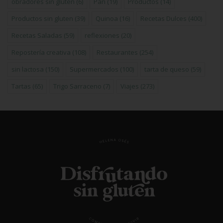
obradores sin gluten
(6)
Pan
(19)
Productos
(14)
Productos sin gluten
(39)
Quinoa
(16)
Recetas Dulces
(400)
Recetas Saladas
(59)
reflexiones
(20)
Repostería creativa
(108)
Restaurantes
(254)
sin lactosa
(150)
Supermercados
(100)
tarta de queso
(59)
Tartas
(65)
Trigo Sarraceno
(7)
Viajes
(273)