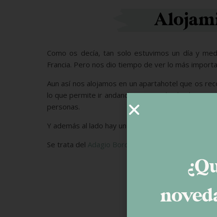
Alojami
Como os decía, tan solo estuvimos un día y med
Francia. Pero nos dio tiempo de ver lo más import
Aun así nos alojamos en un apartahotel que os rec
lo que permite ir andando a casi todos los lugare
personas.
Y además al lado hay un centro comercial con un 
Se trata del
Adagio Bordeaux Centre Gambetta
.
¿Qu
noveda