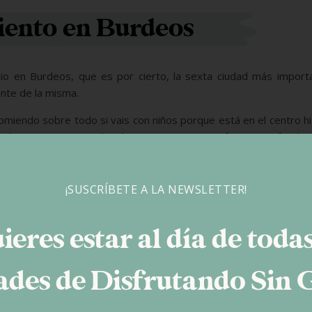
ento en Burdeos
io en Burdeos, que es por cierto, la sexta ciudad más import
ante de la misma.
omiendo sobre todo si vais con niños porque está en el centro hi
s más importantes y además es espacioso y perfecto para familia
supermercado Auchan enorme donde encontrareis productos sin gl
¡SUSCRÍBETE A LA NEWSLETTER!
ieres estar al día de todas
des de Disfrutando Sin 