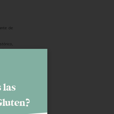
ante de
stórico,
s de 4-5
uten.
 las
Gluten?