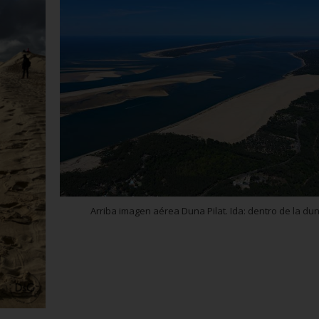
Arriba imagen aérea Duna Pilat. Ida: dentro de la du