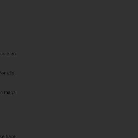
curre en
or ello,
 un mapa
 se hace