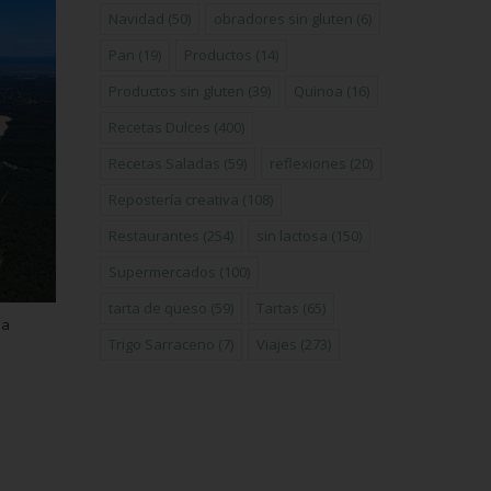
Navidad
(50)
obradores sin gluten
(6)
Pan
(19)
Productos
(14)
Productos sin gluten
(39)
Quinoa
(16)
Recetas Dulces
(400)
Recetas Saladas
(59)
reflexiones
(20)
Repostería creativa
(108)
Restaurantes
(254)
sin lactosa
(150)
Supermercados
(100)
tarta de queso
(59)
Tartas
(65)
na
Trigo Sarraceno
(7)
Viajes
(273)