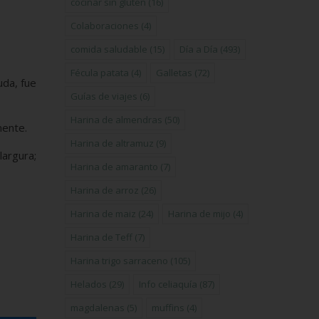
cocinar sin gluten
(16)
Colaboraciones
(4)
comida saludable
(15)
Día a Día
(493)
Fécula patata
(4)
Galletas
(72)
uda, fue
Guías de viajes
(6)
Harina de almendras
(50)
mente.
Harina de altramuz
(9)
largura;
Harina de amaranto
(7)
Harina de arroz
(26)
Harina de maiz
(24)
Harina de mijo
(4)
Harina de Teff
(7)
Harina trigo sarraceno
(105)
Helados
(29)
Info celiaquía
(87)
magdalenas
(5)
muffins
(4)