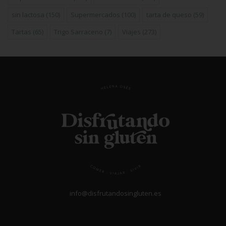
sin lactosa
(150)
Supermercados
(100)
tarta de queso
(59)
Tartas
(65)
Trigo Sarraceno
(7)
Viajes
(273)
info@disfrutandosingluten.es