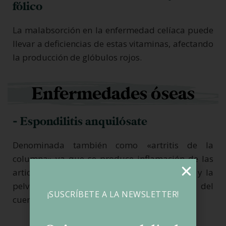
fólico
La malabsorción en la enfermedad celíaca puede
llevar a deficiencias de estas vitaminas, afectando
la producción de glóbulos rojos.
Enfermedades óseas
- Espondilitis anquilósate
Denominada también como «artritis de la
columna» ya que se produce inflamación de las
articulaciones y el tejido entre las vértebras y la
pelvis, produciendo dolor en dichas partes del
¡SUSCRÍBETE A LA NEWSLETTER!
cuerpo llegando a la inmovilidad.