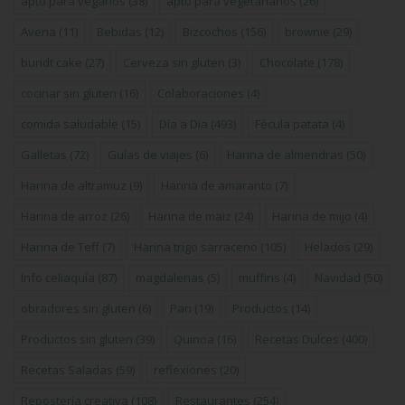
apto para veganos
(38)
apto para vegetarianos
(26)
Avena
(11)
Bebidas
(12)
Bizcochos
(156)
brownie
(29)
bundt cake
(27)
Cerveza sin gluten
(3)
Chocolate
(178)
cocinar sin gluten
(16)
Colaboraciones
(4)
comida saludable
(15)
Día a Día
(493)
Fécula patata
(4)
Galletas
(72)
Guías de viajes
(6)
Harina de almendras
(50)
Harina de altramuz
(9)
Harina de amaranto
(7)
Harina de arroz
(26)
Harina de maiz
(24)
Harina de mijo
(4)
Harina de Teff
(7)
Harina trigo sarraceno
(105)
Helados
(29)
Info celiaquía
(87)
magdalenas
(5)
muffins
(4)
Navidad
(50)
obradores sin gluten
(6)
Pan
(19)
Productos
(14)
Productos sin gluten
(39)
Quinoa
(16)
Recetas Dulces
(400)
Recetas Saladas
(59)
reflexiones
(20)
Repostería creativa
(108)
Restaurantes
(254)