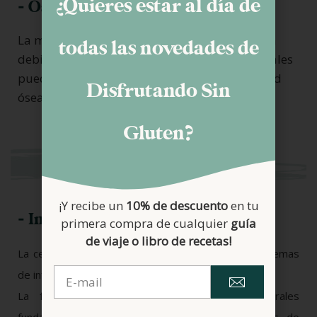
¿Quieres estar al día de
- Osteopenia y osteoporosis
La mala absorción de calcio y vitamina D en la
todas las novedades de
debido a la lesión en las vellosidades intestinales
puede llevar a una disminución de la densidad
Disfrutando Sin
ósea, aumentando el riesgo de fracturas.
Gluten?
Enfermedades
ginecológicas
¡Y recibe un
10% de descuento
en tu
- Infertilidad
primera compra de cualquier
guía
de viaje o libro de recetas!
La celiaquía esta firmemente relacionada con problemas
de infertilidad (en ambos sexos).
La falta de absorción de nutrientes y minerales
fundamentales como el ácido fólico está detrás de