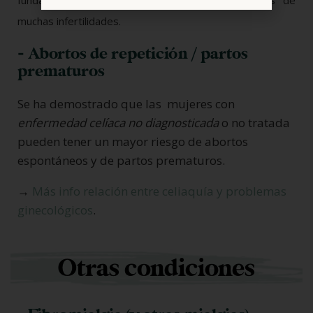
muchas infertilidades.
- Abortos de repetición / partos
prematuros
Se ha demostrado que las mujeres con
enfermedad celíaca no diagnosticada
o no tratada
pueden tener un mayor riesgo de abortos
espontáneos y de partos prematuros.
→
Más info relación entre celiaquía y problemas
ginecológicos
.
Otras condiciones