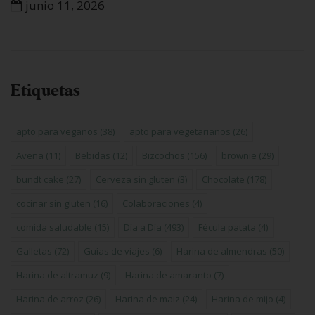
junio 11, 2026
Etiquetas
apto para veganos
(38)
apto para vegetarianos
(26)
Avena
(11)
Bebidas
(12)
Bizcochos
(156)
brownie
(29)
bundt cake
(27)
Cerveza sin gluten
(3)
Chocolate
(178)
cocinar sin gluten
(16)
Colaboraciones
(4)
comida saludable
(15)
Día a Día
(493)
Fécula patata
(4)
Galletas
(72)
Guías de viajes
(6)
Harina de almendras
(50)
Harina de altramuz
(9)
Harina de amaranto
(7)
Harina de arroz
(26)
Harina de maiz
(24)
Harina de mijo
(4)