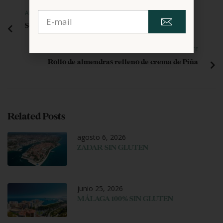
ANTERIOR
Solomillo con piña
SIGUIENTE
Rollo de almendras relleno de crema de Piña
Related Posts
agosto 6, 2026
ZADAR SIN GLUTEN
junio 25, 2026
MÁLAGA 100% SIN GLUTEN