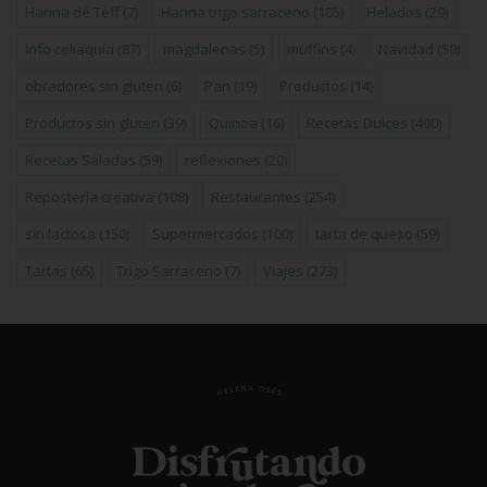
Harina de Teff
(7)
Harina trigo sarraceno
(105)
Helados
(29)
Info celiaquía
(87)
magdalenas
(5)
muffins
(4)
Navidad
(50)
obradores sin gluten
(6)
Pan
(19)
Productos
(14)
Productos sin gluten
(39)
Quinoa
(16)
Recetas Dulces
(400)
Recetas Saladas
(59)
reflexiones
(20)
Repostería creativa
(108)
Restaurantes
(254)
sin lactosa
(150)
Supermercados
(100)
tarta de queso
(59)
Tartas
(65)
Trigo Sarraceno
(7)
Viajes
(273)