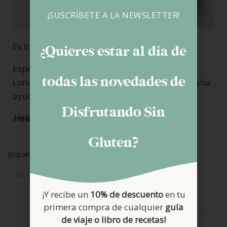
¡SUSCRÍBETE A LA NEWSLETTER!
Es todo por hoy.
¿Quieres estar al día de
Espero que si estas preparando un viaje a
todas las novedades de
Londres, toda esta información te sirva de mucha
ayuda.
Disfrutando Sin
Helena
Gluten?
Etiquetas:
Productos Sin Gluten
Restaurantes
Sin Lactosa
Supermercados
Viajes
¡Y recibe un
10% de descuento
en tu
primera compra de cualquier
guía
de viaje o libro de recetas!