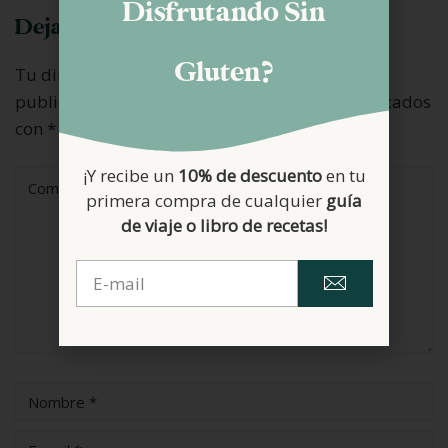
Disfrutando Sin
Deja una respuesta
Gluten?
Tu dirección de correo electrónico no será
publicada.
Los campos obligatorios están marcados
con
*
¡Y recibe un
10% de descuento
en tu
primera compra de cualquier
guía
de viaje o libro de recetas!