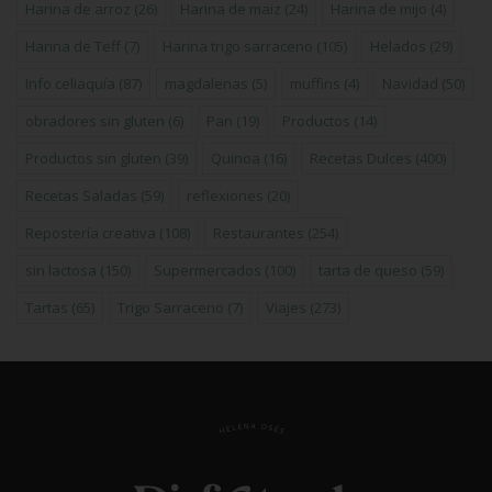
Harina de arroz
(26)
Harina de maiz
(24)
Harina de mijo
(4)
Harina de Teff
(7)
Harina trigo sarraceno
(105)
Helados
(29)
Info celiaquía
(87)
magdalenas
(5)
muffins
(4)
Navidad
(50)
obradores sin gluten
(6)
Pan
(19)
Productos
(14)
Productos sin gluten
(39)
Quinoa
(16)
Recetas Dulces
(400)
Recetas Saladas
(59)
reflexiones
(20)
Repostería creativa
(108)
Restaurantes
(254)
sin lactosa
(150)
Supermercados
(100)
tarta de queso
(59)
Tartas
(65)
Trigo Sarraceno
(7)
Viajes
(273)