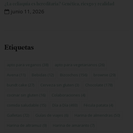
¿La celiaquía es hereditaria? Genética, riesgo y realidad
junio 11, 2026
Etiquetas
apto para veganos
(38)
apto para vegetarianos
(26)
Avena
(11)
Bebidas
(12)
Bizcochos
(156)
brownie
(29)
bundt cake
(27)
Cerveza sin gluten
(3)
Chocolate
(178)
cocinar sin gluten
(16)
Colaboraciones
(4)
comida saludable
(15)
Día a Día
(493)
Fécula patata
(4)
Galletas
(72)
Guías de viajes
(6)
Harina de almendras
(50)
Harina de altramuz
(9)
Harina de amaranto
(7)