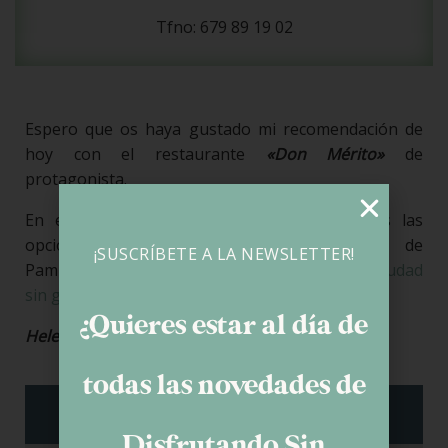
Tfno: 679 89 19 02
Espero que os haya gustado mi recomendación de
hoy con el restaurante
«Don Mérito»
de
protagonista.
En el mapa que os dejo abajo están todas las
opciones sin gluten que voy conociendo de
¡SUSCRÍBETE A LA NEWSLETTER!
Pamplona y en éste post,
donde tapear en mi ciudad
sin gluten
.
¿Quieres estar al día de
Helena
todas las novedades de
Disfrutando Sin