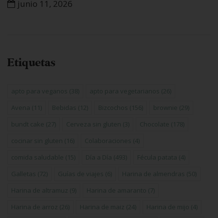
junio 11, 2026
Etiquetas
apto para veganos
(38)
apto para vegetarianos
(26)
Avena
(11)
Bebidas
(12)
Bizcochos
(156)
brownie
(29)
bundt cake
(27)
Cerveza sin gluten
(3)
Chocolate
(178)
cocinar sin gluten
(16)
Colaboraciones
(4)
comida saludable
(15)
Día a Día
(493)
Fécula patata
(4)
Galletas
(72)
Guías de viajes
(6)
Harina de almendras
(50)
Harina de altramuz
(9)
Harina de amaranto
(7)
Harina de arroz
(26)
Harina de maiz
(24)
Harina de mijo
(4)