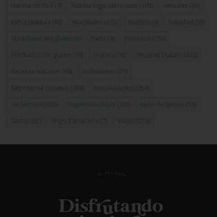
Harina de Teff
(7)
Harina trigo sarraceno
(105)
Helados
(29)
Info celiaquía
(87)
magdalenas
(5)
muffins
(4)
Navidad
(50)
obradores sin gluten
(6)
Pan
(19)
Productos
(14)
Productos sin gluten
(39)
Quinoa
(16)
Recetas Dulces
(400)
Recetas Saladas
(59)
reflexiones
(20)
Repostería creativa
(108)
Restaurantes
(254)
sin lactosa
(150)
Supermercados
(100)
tarta de queso
(59)
Tartas
(65)
Trigo Sarraceno
(7)
Viajes
(273)