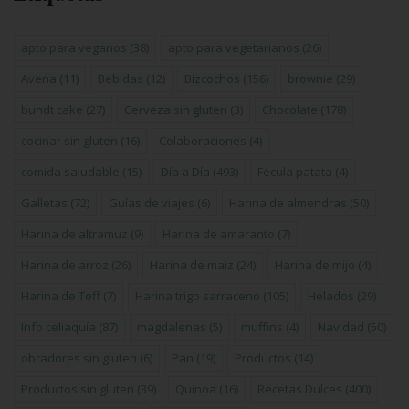
apto para veganos
(38)
apto para vegetarianos
(26)
Avena
(11)
Bebidas
(12)
Bizcochos
(156)
brownie
(29)
bundt cake
(27)
Cerveza sin gluten
(3)
Chocolate
(178)
cocinar sin gluten
(16)
Colaboraciones
(4)
comida saludable
(15)
Día a Día
(493)
Fécula patata
(4)
Galletas
(72)
Guías de viajes
(6)
Harina de almendras
(50)
Harina de altramuz
(9)
Harina de amaranto
(7)
Harina de arroz
(26)
Harina de maiz
(24)
Harina de mijo
(4)
Harina de Teff
(7)
Harina trigo sarraceno
(105)
Helados
(29)
Info celiaquía
(87)
magdalenas
(5)
muffins
(4)
Navidad
(50)
obradores sin gluten
(6)
Pan
(19)
Productos
(14)
Productos sin gluten
(39)
Quinoa
(16)
Recetas Dulces
(400)