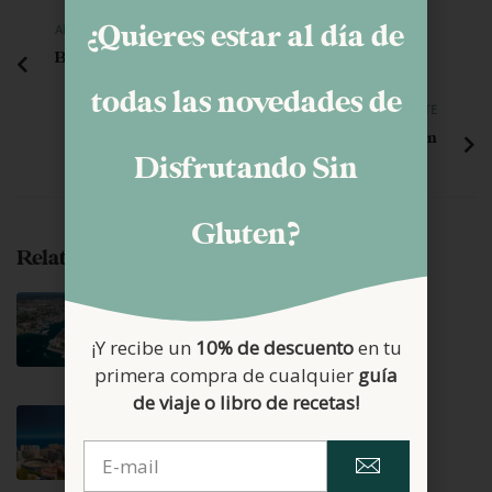
¿Quieres estar al día de
ANTERIOR
Bizcochos de soletilla
todas las novedades de
SIGUIENTE
Productos lácteos y gluten
Disfrutando Sin
Gluten?
Related Posts
agosto 6, 2026
ZADAR SIN GLUTEN
¡Y recibe un
10% de descuento
en tu
primera compra de cualquier
guía
de viaje o libro de recetas!
junio 25, 2026
MÁLAGA 100% SIN GLUTEN