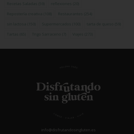
Recetas Saladas
(59)
reflexiones
(20)
Repostería creativa
(108)
Restaurantes
(254)
sin lactosa
(150)
Supermercados
(100)
tarta de queso
(59)
Tartas
(65)
Trigo Sarraceno
(7)
Viajes
(273)
info@disfrutandosingluten.es