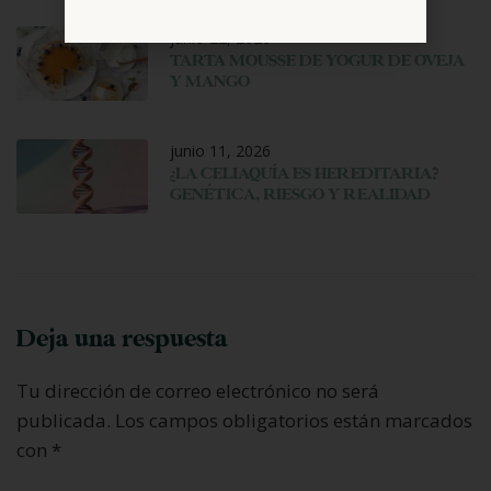
junio 22, 2026
TARTA MOUSSE DE YOGUR DE OVEJA
Y MANGO
junio 11, 2026
¿LA CELIAQUÍA ES HEREDITARIA?
GENÉTICA, RIESGO Y REALIDAD
Deja una respuesta
Tu dirección de correo electrónico no será
publicada.
Los campos obligatorios están marcados
con
*