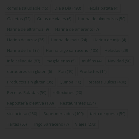
comida saludable
(15)
Día a Día
(493)
Fécula patata
(4)
Galletas
(72)
Guías de viajes
(6)
Harina de almendras
(50)
Harina de altramuz
(9)
Harina de amaranto
(7)
Harina de arroz
(26)
Harina de maiz
(24)
Harina de mijo
(4)
Harina de Teff
(7)
Harina trigo sarraceno
(105)
Helados
(29)
Info celiaquía
(87)
magdalenas
(5)
muffins
(4)
Navidad
(50)
obradores sin gluten
(6)
Pan
(19)
Productos
(14)
Productos sin gluten
(39)
Quinoa
(16)
Recetas Dulces
(400)
Recetas Saladas
(59)
reflexiones
(20)
Repostería creativa
(108)
Restaurantes
(254)
sin lactosa
(150)
Supermercados
(100)
tarta de queso
(59)
Tartas
(65)
Trigo Sarraceno
(7)
Viajes
(273)