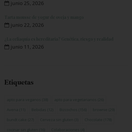
junio 25, 2026
Tarta mousse de yogur de oveja y mango
junio 22, 2026
¿La celiaquía es hereditaria? Genética, riesgo y realidad
junio 11, 2026
Etiquetas
apto para veganos
(38)
apto para vegetarianos
(26)
Avena
(11)
Bebidas
(12)
Bizcochos
(156)
brownie
(29)
bundt cake
(27)
Cerveza sin gluten
(3)
Chocolate
(178)
cocinar sin gluten
(16)
Colaboraciones
(4)