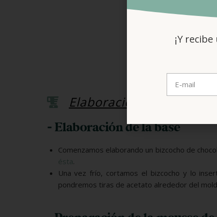
¡Y recibe
Elaboración
- Elaboración de la base
Comenzamos elaborando un bizcocho de chocol
ésta
.
Una vez frío, cortamos el bizcocho y lo ins
pondremos tiras de acetato alrededor del molde 