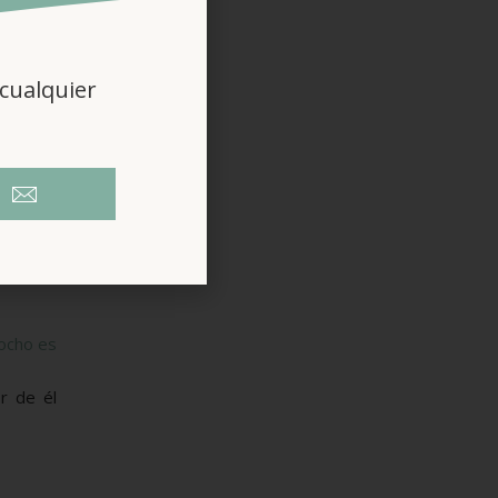
cualquier
cocho es
r de él