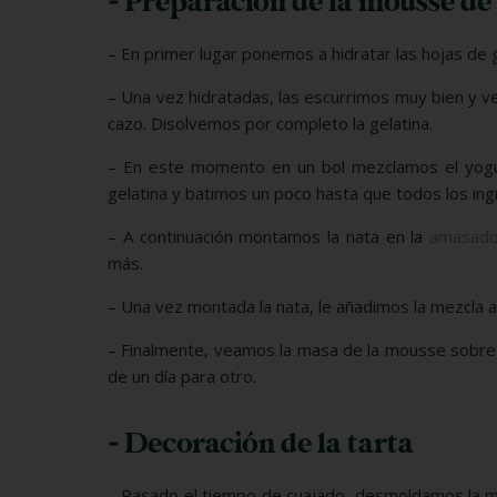
- Preparación de la mousse de
– En primer lugar ponemos a hidratar las hojas de g
– Una vez hidratadas, las escurrimos muy bien y 
cazo. Disolvemos por completo la gelatina.
– En este momento en un bol mezclamos el yogur 
gelatina y batimos un poco hasta que todos los i
– A continuación montamos la nata en la
amasado
más.
– Una vez montada la nata, le añadimos la mezcla
– Finalmente, veamos la masa de la mousse sobre e
de un día para otro.
- Decoración de la tarta
– Pasado el tiempo de cuajado, desmoldamos la m