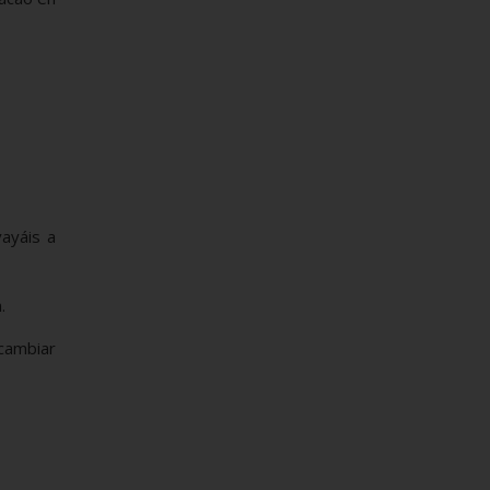
vayáis a
.
cambiar