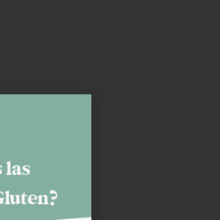
 las
Gluten?