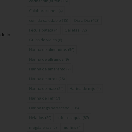
cocinar sin gluten
(16)
Colaboraciones
(4)
comida saludable
(15)
Día a Día
(493)
Fécula patata
(4)
Galletas
(72)
do lo
Guías de viajes
(6)
Harina de almendras
(50)
Harina de altramuz
(9)
Harina de amaranto
(7)
Harina de arroz
(26)
Harina de maiz
(24)
Harina de mijo
(4)
Harina de Teff
(7)
Harina trigo sarraceno
(105)
Helados
(29)
Info celiaquía
(87)
magdalenas
(5)
muffins
(4)