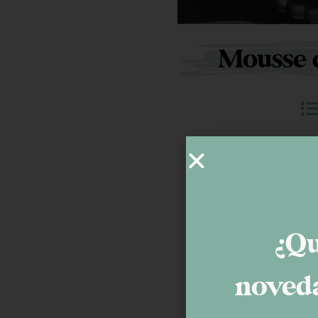
Mousse d
Para la
Esta
200
¿Qu
noveda