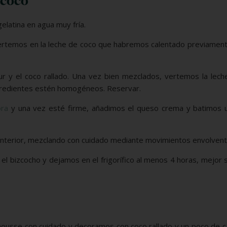
 coco
elatina en agua muy fría.
vertemos en la leche de coco que habremos calentado previamen
y el coco rallado. Una vez bien mezclados, vertemos la leche
ngredientes estén homogéneos. Reservar.
ra
y una vez esté firme, añadimos el queso crema y batimos 
 anterior, mezclando con cuidado mediante movimientos envolvent
l bizcocho y dejamos en el frigorífico al menos 4 horas, mejor
ousse con cuidado y decoramos con coco rallado y un poco de c