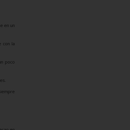
te en un
 con la
un poco
es.
 siempre
acao en