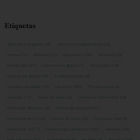
Etiquetas
apto para veganos
(38)
apto para vegetarianos
(26)
Avena
(11)
Bebidas
(12)
Bizcochos
(156)
brownie
(29)
bundt cake
(27)
Cerveza sin gluten
(3)
Chocolate
(178)
cocinar sin gluten
(16)
Colaboraciones
(4)
comida saludable
(15)
Día a Día
(493)
Fécula patata
(4)
Galletas
(72)
Guías de viajes
(6)
Harina de almendras
(50)
Harina de altramuz
(9)
Harina de amaranto
(7)
Harina de arroz
(26)
Harina de maiz
(24)
Harina de mijo
(4)
Harina de Teff
(7)
Harina trigo sarraceno
(105)
Helados
(29)
Info celiaquía
(87)
magdalenas
(5)
muffins
(4)
Navidad
(50)