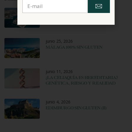
agosto 6, 2026
ZADAR SIN GLUTEN
junio 25, 2026
MÁLAGA 100% SIN GLUTEN
junio 11, 2026
¿LA CELIAQUÍA ES HEREDITARIA?
GENÉTICA, RIESGO Y REALIDAD
junio 4, 2026
EDIMBURGO SIN GLUTEN (II)