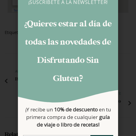
¡SUSCRÍBETE A LA NEWSLETTER!
¿Quieres estar al día de
Etiquetas:
Info Celiaquía
Restaurantes
Viajes
todas las novedades de
Disfrutando Sin
ANTERIOR
Gluten?
Barritas tipo Twix sin gluten
SIGUIENTE
Trufas saludables de boniato
¡Y recibe un
10% de descuento
en tu
primera compra de cualquier
guía
de viaje o libro de recetas!
Related Posts