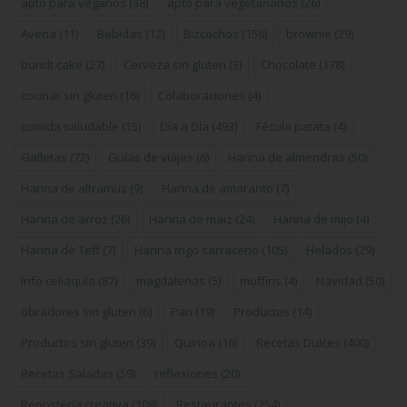
apto para veganos
(38)
apto para vegetarianos
(26)
Avena
(11)
Bebidas
(12)
Bizcochos
(156)
brownie
(29)
bundt cake
(27)
Cerveza sin gluten
(3)
Chocolate
(178)
cocinar sin gluten
(16)
Colaboraciones
(4)
comida saludable
(15)
Día a Día
(493)
Fécula patata
(4)
Galletas
(72)
Guías de viajes
(6)
Harina de almendras
(50)
Harina de altramuz
(9)
Harina de amaranto
(7)
Harina de arroz
(26)
Harina de maiz
(24)
Harina de mijo
(4)
Harina de Teff
(7)
Harina trigo sarraceno
(105)
Helados
(29)
Info celiaquía
(87)
magdalenas
(5)
muffins
(4)
Navidad
(50)
obradores sin gluten
(6)
Pan
(19)
Productos
(14)
Productos sin gluten
(39)
Quinoa
(16)
Recetas Dulces
(400)
Recetas Saladas
(59)
reflexiones
(20)
Repostería creativa
(108)
Restaurantes
(254)