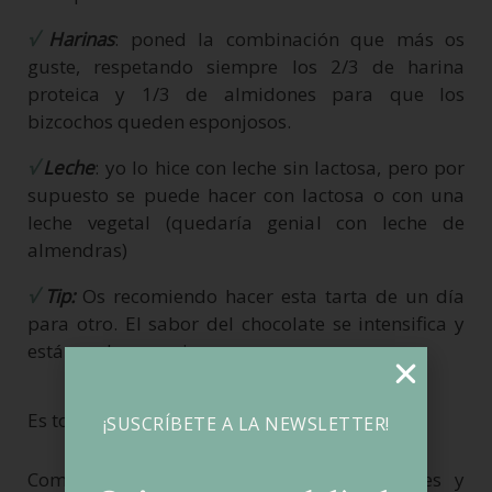
√
Harinas
: poned la combinación que más os
guste, respetando siempre los 2/3 de harina
proteica y 1/3 de almidones para que los
bizcochos queden esponjosos.
√
Leche
: yo lo hice con leche sin lactosa, pero por
supuesto se puede hacer con lactosa o con una
leche vegetal (quedaría genial con leche de
almendras)
√
Tip:
Os recomiendo hacer esta tarta de un día
para otro. El sabor del chocolate se intensifica y
está mucho mas rica.
Es todo por hoy.
¡SUSCRÍBETE A LA NEWSLETTER!
Como veis, la tarta tiene 0 complicaciones y