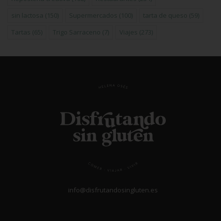
sin lactosa
(150)
Supermercados
(100)
tarta de queso
(59)
Tartas
(65)
Trigo Sarraceno
(7)
Viajes
(273)
info@disfrutandosingluten.es