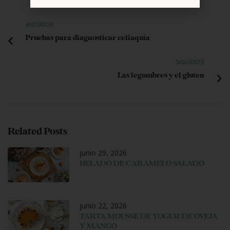
ANTERIOR
Pruebas para diagnosticar celiaquía
SIGUIENTE
Las legumbres y el gluten
Related Posts
junio 29, 2026
HELADO DE CARAMELO SALADO
junio 22, 2026
TARTA MOUSSE DE YOGUR DE OVEJA
Y MANGO