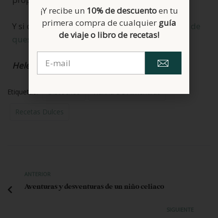
¡Y recibe un
10% de descuento
en tu
primera compra de cualquier
guía
Y si os gustan los postres coon limn, ésta
tarta de
de viaje o libro de recetas!
queso y Lemond Curd
os a va encantar.
Helena
Etiquetas:
Bizcochos
Harina De Almendras
Recetas Dulces
ANTERIOR
Aventuras y desventuras de un niño celiaco
SIGUIENTE