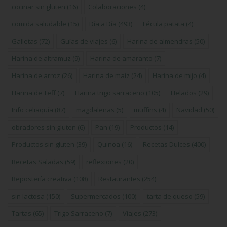
cocinar sin gluten
(16)
Colaboraciones
(4)
comida saludable
(15)
Día a Día
(493)
Fécula patata
(4)
Galletas
(72)
Guías de viajes
(6)
Harina de almendras
(50)
Harina de altramuz
(9)
Harina de amaranto
(7)
Harina de arroz
(26)
Harina de maiz
(24)
Harina de mijo
(4)
Harina de Teff
(7)
Harina trigo sarraceno
(105)
Helados
(29)
Info celiaquía
(87)
magdalenas
(5)
muffins
(4)
Navidad
(50)
obradores sin gluten
(6)
Pan
(19)
Productos
(14)
Productos sin gluten
(39)
Quinoa
(16)
Recetas Dulces
(400)
Recetas Saladas
(59)
reflexiones
(20)
Repostería creativa
(108)
Restaurantes
(254)
sin lactosa
(150)
Supermercados
(100)
tarta de queso
(59)
Tartas
(65)
Trigo Sarraceno
(7)
Viajes
(273)