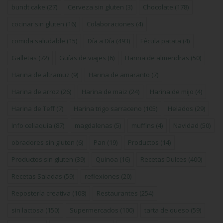
bundt cake
(27)
Cerveza sin gluten
(3)
Chocolate
(178)
cocinar sin gluten
(16)
Colaboraciones
(4)
comida saludable
(15)
Día a Día
(493)
Fécula patata
(4)
Galletas
(72)
Guías de viajes
(6)
Harina de almendras
(50)
Harina de altramuz
(9)
Harina de amaranto
(7)
Harina de arroz
(26)
Harina de maiz
(24)
Harina de mijo
(4)
Harina de Teff
(7)
Harina trigo sarraceno
(105)
Helados
(29)
Info celiaquía
(87)
magdalenas
(5)
muffins
(4)
Navidad
(50)
obradores sin gluten
(6)
Pan
(19)
Productos
(14)
Productos sin gluten
(39)
Quinoa
(16)
Recetas Dulces
(400)
Recetas Saladas
(59)
reflexiones
(20)
Repostería creativa
(108)
Restaurantes
(254)
sin lactosa
(150)
Supermercados
(100)
tarta de queso
(59)