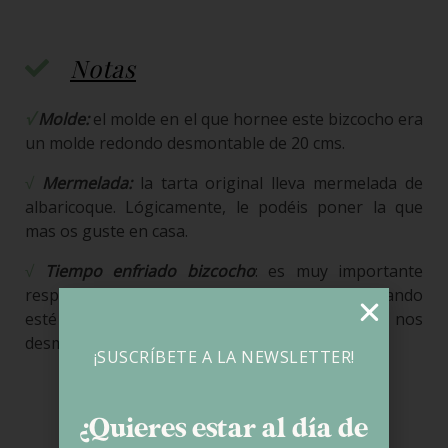
Notas
√
Molde:
el molde en el que hornee este bizcocho era
un molde redondo desmontable de 20 cms.
√
Mermelada:
la tarta original lleva mermelada de
albaricoque. Lógicamente, le podéis poner la que
mas os guste en casa.
√
Tiempo enfriado bizcocho
: es muy importante
respetar este tiempo y cortar el bizcocho cuando
esté completamente frío. De lo contrario, se nos
desmigará mucho.
¡SUSCRÍBETE A LA NEWSLETTER!
¿Quieres estar al día de