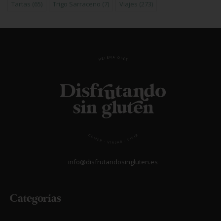
Tartas
(65)
Trigo Sarraceno
(7)
Viajes
(273)
info@disfrutandosingluten.es
Categorías