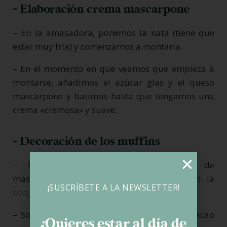
- Elaboración crema mascarpone
– En la amasadora, ponemos la nata (tiene que
estar muy fría) y comenzamos a montarla.
– En el momento en que veamos que empieza a
montarse, añadimos el azúcar glas y el queso
mascarpone y batimos hasta que tengamos una
crema «cremosa» y suave.
- Decoración de los muffins
– Para finalizar, ponemos la crema de
mascarpone en una
manga pastelera
con la
¡SUSCRÍBETE A LA NEWSLETTER!
boquilla
deseada y decoramos los muffins.
– Sobre la crema, echamos un poquito de cacao
¿Quieres estar al día de