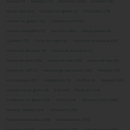
Avena
(11)
Bebidas
(12)
Bizcochos
(156)
brownie
(29)
bundt cake
(27)
Cerveza sin gluten
(3)
Chocolate
(178)
cocinar sin gluten
(16)
Colaboraciones
(4)
comida saludable
(15)
Día a Día
(493)
Fécula patata
(4)
Galletas
(72)
Guías de viajes
(6)
Harina de almendras
(50)
Harina de altramuz
(9)
Harina de amaranto
(7)
Harina de arroz
(26)
Harina de maiz
(24)
Harina de mijo
(4)
Harina de Teff
(7)
Harina trigo sarraceno
(105)
Helados
(29)
Info celiaquía
(87)
magdalenas
(5)
muffins
(4)
Navidad
(50)
obradores sin gluten
(6)
Pan
(19)
Productos
(14)
Productos sin gluten
(39)
Quinoa
(16)
Recetas Dulces
(400)
Recetas Saladas
(59)
reflexiones
(20)
Repostería creativa
(108)
Restaurantes
(254)
sin lactosa
(150)
Supermercados
(100)
tarta de queso
(59)