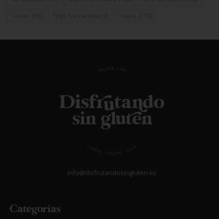
Tartas
(65)
Trigo Sarraceno
(7)
Viajes
(273)
info@disfrutandosingluten.es
Categorías