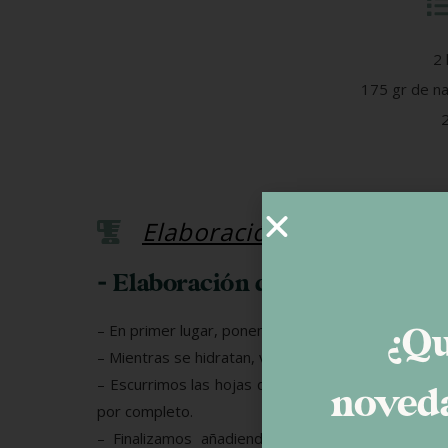
2 
175 gr de n
Elaboración
- Elaboración del semi frío
¿Qu
– En primer lugar, ponemos a hidratar las hojas de 
– Mientras se hidratan, vertemos la nata en una ca
– Escurrimos las hojas de gelatina completamente,
noveda
por completo.
– Finalizamos añadiendo la crema de cacao y l