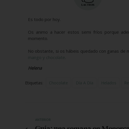
Es todo por hoy.
Os animo a hacer estos semi fríos porque adem
momento.
No obstante, si os hábeis quedado con ganas de 
mango y chocolate
.
Helena
Etiquetas:
Chocolate
Día A Día
Helados
Re
ANTERIOR
Guía: una semana en Menorc