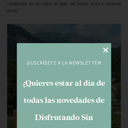
comprado en el super al lado del hotel, fruta e hicimos
picnic.
¡SUSCRÍBETE A LA NEWSLETTER!
¿Quieres estar al día de
todas las novedades de
Disfrutando Sin