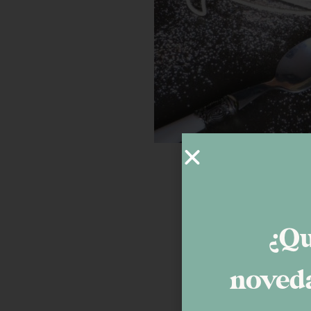
¿Qu
noveda