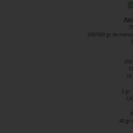
Par
7
200/300 gr de manza
200
17
10
2 gr
120
8
40 gr 