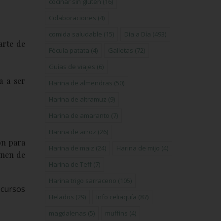
cocinar sin gluten
(16)
Colaboraciones
(4)
comida saludable
(15)
Día a Día
(493)
arte de
Fécula patata
(4)
Galletas
(72)
Guías de viajes
(6)
a a ser
Harina de almendras
(50)
Harina de altramuz
(9)
Harina de amaranto
(7)
Harina de arroz
(26)
on para
Harina de maiz
(24)
Harina de mijo
(4)
enen de
Harina de Teff
(7)
Harina trigo sarraceno
(105)
 cursos
Helados
(29)
Info celiaquía
(87)
magdalenas
(5)
muffins
(4)