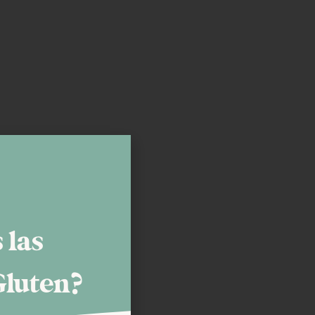
 las
Gluten?