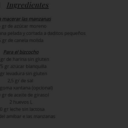
Ingredientes
a macerar las manzanas
5 gr de azúcar moreno
na pelada y cortada a daditos pequeños
5 gr de canela molida
Para el bizcocho
 gr de harina sin gluten
5 gr azúcar blanquilla
 gr levadura sin gluten
2,5 gr de sal
 goma xantana (opcional)
 gr de aceite de girasol
2 huevos L
0 gr leche sin lactosa
del amíbar e las manzanas