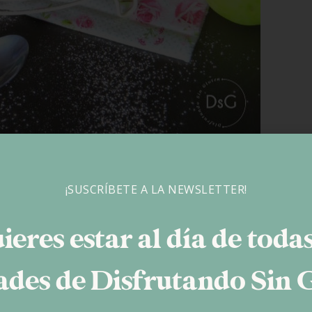
¡SUSCRÍBETE A LA NEWSLETTER!
ieres estar al día de todas
des de Disfrutando Sin 