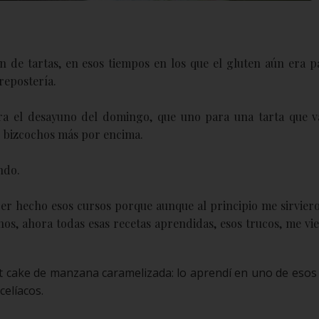
de tartas, en esos tiempos en los que el gluten aún era p
repostería.
a el desayuno del domingo, que uno para una tarta que v
 3 bizcochos más por encima.
ndo.
ber hecho esos cursos porque aunque al principio me sirvier
os, ahora todas esas recetas aprendidas, esos trucos, me vi
dt cake de manzana caramelizada: lo aprendí en uno de esos
celíacos.