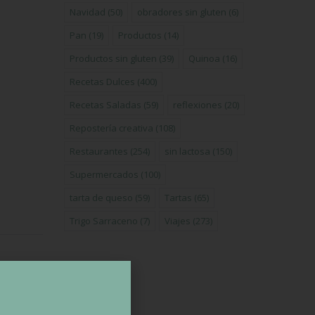
Navidad
(50)
obradores sin gluten
(6)
Pan
(19)
Productos
(14)
Productos sin gluten
(39)
Quinoa
(16)
Recetas Dulces
(400)
Recetas Saladas
(59)
reflexiones
(20)
Repostería creativa
(108)
Restaurantes
(254)
sin lactosa
(150)
Supermercados
(100)
tarta de queso
(59)
Tartas
(65)
Trigo Sarraceno
(7)
Viajes
(273)
IENTE
ana