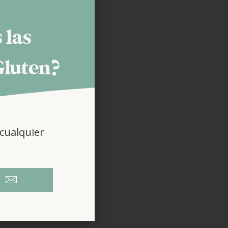
 las
Gluten?
OLLO Y
cualquier
LIAC