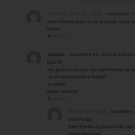
noviembre 17
Mara. Más dulce que salado
Hola HElena, pues no he probado nunca la 
besos
REPLY
noviembre 18, 2014 at 4:50 pm
Anónimo
hola
me gusta tu receta, oye para freirlas las 
no se desmoronan al freirla?
un salido
paqui (almeria)
REPLY
noviembre 
Helena Oses Ursua
Hola Paqui¡¡
Para freírlas un poquito de pan 
están muy ricas.