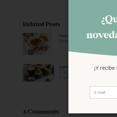
¿Qu
Related Posts
noveda
marzo 9, 2026
PAN DE PLÁTANO SIN GLU
¡Y recibe
septiembre 29, 2025
CALABACINES RELLENOS 
CARNE
4 Comments