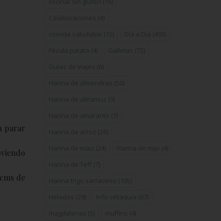
cocinar sin gluten
(16)
Colaboraciones
(4)
comida saludable
(15)
Día a Día
(493)
Fécula patata
(4)
Galletas
(72)
Guías de viajes
(6)
Harina de almendras
(50)
Harina de altramuz
(9)
Harina de amaranto
(7)
n parar
Harina de arroz
(26)
Harina de maiz
(24)
Harina de mijo
(4)
moviendo
Harina de Teff
(7)
 cms de
Harina trigo sarraceno
(105)
Helados
(29)
Info celiaquía
(87)
magdalenas
(5)
muffins
(4)