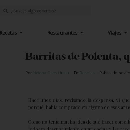
Recetas
Restaurantes
Viajes
Barritas de Polenta, 
Por
Helena Oses Ursua
En
Recetas
Publicado
novie
Hace unos días, revisando la despensa, ví qu
porqué, había comprado en alguno de esos arre
Como no tenía mucha idea de qué hacer con ella
todo un descubrimiento en mi cocina y las recet