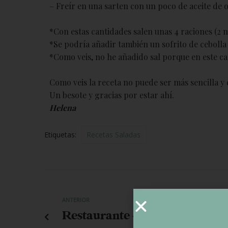
– Freír en una sarten con un poco de aceite de o
*Con estas cantidades salen unas 4 raciones (2 n
*Se podría añadir también un sofrito de cebolla
*Como veis, no he añadido sal porque en este ca
Como veis la receta no puede ser más sencilla y
Un besote y gracias por estar ahí.
Helena
Etiquetas:
Recetas Saladas
ANTERIOR
Restaurante «La Sangiovesa»