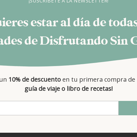
¡SUSCRÍBETE A LA NEWSLETTER!
ieres estar al día de todas
des de Disfrutando Sin 
enero 12, 2026
TEN
ROLLOS CRUJIENTES DE P
VERDURAS
 un
10% de descuento
en tu primera compra de 
septiembre 4, 2025
DE
I GALA PREMIOS INFLUCE
guía de viaje o libro de recetas!