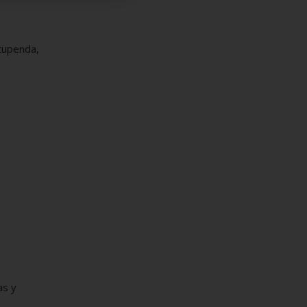
stupenda,
as y