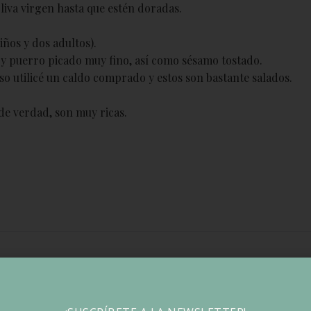
liva virgen hasta que estén doradas.
iños y dos adultos).
 y puerro picado muy fino, así como sésamo tostado.
so utilicé un caldo comprado y estos son bastante salados.
 de verdad, son muy ricas.
SIGU
Tarta rápida de Manz