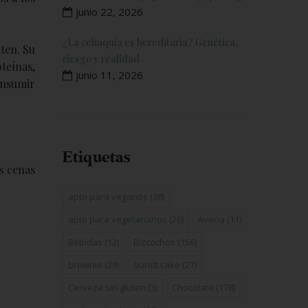
junio 22, 2026
¿La celiaquía es hereditaria? Genética,
ten. Su
riesgo y realidad
teínas,
junio 11, 2026
onsumir
Etiquetas
s cenas
apto para veganos
(38)
apto para vegetarianos
(26)
Avena
(11)
Bebidas
(12)
Bizcochos
(156)
brownie
(29)
bundt cake
(27)
Cerveza sin gluten
(3)
Chocolate
(178)