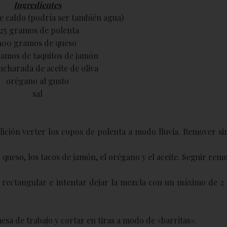
Ingredientes
de caldo (podría ser también agua)
125 gramos de polenta
100 gramos de queso
ramos de taquitos de jamón
charada de aceite de oliva
orégano al gusto
sal
lición verter los copos de polenta a modo lluvia. Remover si
 queso, los tacos de jamón, el orégano y el aceite. Seguir re
 rectangular e intentar dejar la mezcla con un máximo de 2
mesa de trabajo y cortar en tiras a modo de «barritas».