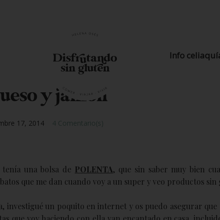
Info celiaquí
queso y jamón
mbre 17, 2014
4 Comentario(s)
e tenía una bolsa de
POLENTA
, que sin saber muy bien cu
batos que me dan cuando voy a un super y veo productos sin 
, investigué un poquito en internet y os puedo asegurar que 
as que voy haciendo con ella van encantado en casa, incluido