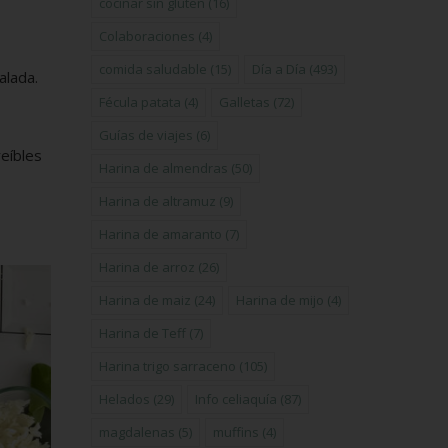
cocinar sin gluten
(16)
Colaboraciones
(4)
comida saludable
(15)
Día a Día
(493)
alada.
Fécula patata
(4)
Galletas
(72)
Guías de viajes
(6)
reíbles
Harina de almendras
(50)
Harina de altramuz
(9)
Harina de amaranto
(7)
Harina de arroz
(26)
Harina de maiz
(24)
Harina de mijo
(4)
Harina de Teff
(7)
Harina trigo sarraceno
(105)
Helados
(29)
Info celiaquía
(87)
magdalenas
(5)
muffins
(4)