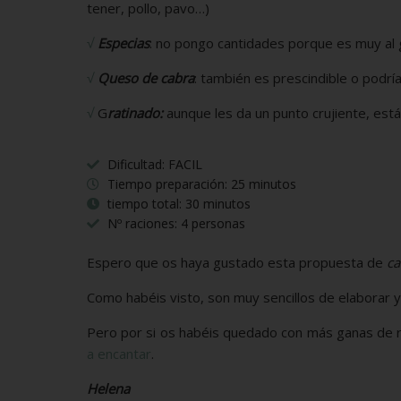
tener, pollo, pavo…)
√
Especias
: no pongo cantidades porque es muy al 
√
Queso de cabra
: también es prescindible o podría
√
G
ratinado:
aunque les da un punto crujiente, están 
Dificultad: FACIL
Tiempo preparación: 25 minutos
tiempo total: 30 minutos
Nº raciones: 4 personas
Espero que os haya gustado esta propuesta de
ca
Como habéis visto, son muy sencillos de elaborar 
Pero por si os habéis quedado con más ganas de 
a encantar
.
Helena