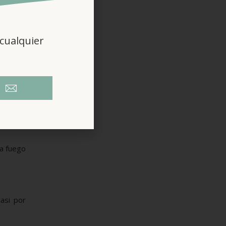
cualquier
.
 a fuego
asi por