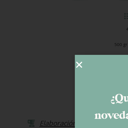
500 gr
¿Qu
noveda
Elaboración