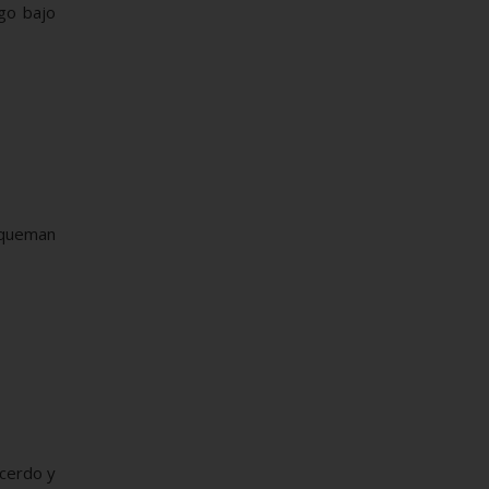
go bajo
 queman
 cerdo y