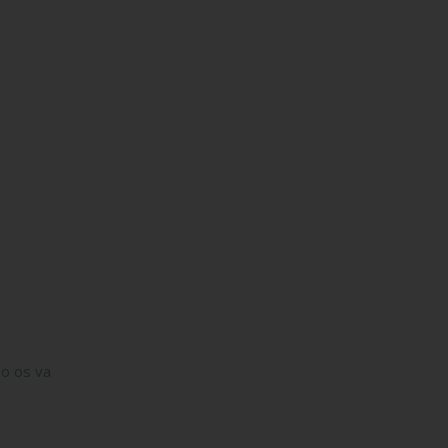
so os va