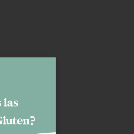
 las
Gluten?