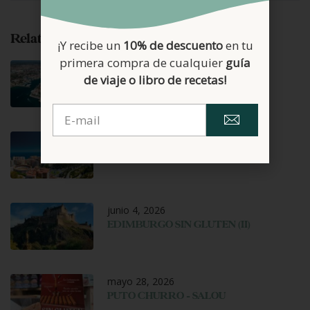
Related Posts
¡Y recibe un
10% de descuento
en tu
primera compra de cualquier
guía
agosto 6, 2026
de viaje o libro de recetas!
ZADAR SIN GLUTEN
junio 25, 2026
MÁLAGA 100% SIN GLUTEN
junio 4, 2026
EDIMBURGO SIN GLUTEN (II)
mayo 28, 2026
PUTO CHURRO – SALOU