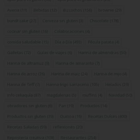
Avena
(11)
Bebidas
(12)
Bizcochos
(156)
brownie
(29)
bundt cake
(27)
Cerveza sin gluten
(3)
Chocolate
(178)
cocinar sin gluten
(16)
Colaboraciones
(4)
comida saludable
(15)
Día a Día
(493)
Fécula patata
(4)
Galletas
(72)
Guías de viajes
(6)
Harina de almendras
(50)
Harina de altramuz
(9)
Harina de amaranto
(7)
Harina de arroz
(26)
Harina de maiz
(24)
Harina de mijo
(4)
Harina de Teff
(7)
Harina trigo sarraceno
(105)
Helados
(29)
Info celiaquía
(87)
magdalenas
(5)
muffins
(4)
Navidad
(50)
obradores sin gluten
(6)
Pan
(19)
Productos
(14)
Productos sin gluten
(39)
Quinoa
(16)
Recetas Dulces
(400)
Recetas Saladas
(59)
reflexiones
(20)
Repostería creativa
(108)
Restaurantes
(254)