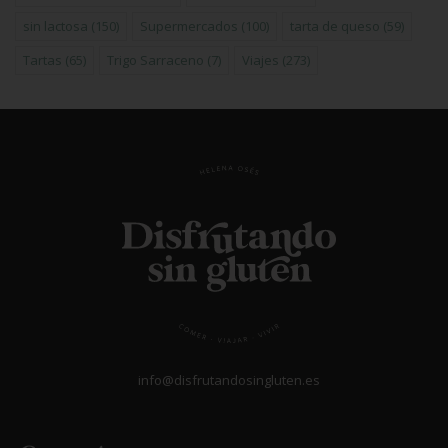
sin lactosa
(150)
Supermercados
(100)
tarta de queso
(59)
Tartas
(65)
Trigo Sarraceno
(7)
Viajes
(273)
info@disfrutandosingluten.es