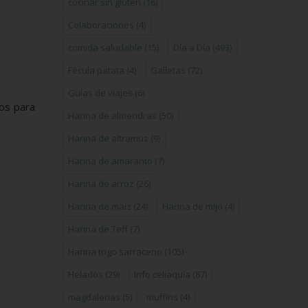
cocinar sin gluten
(16)
Colaboraciones
(4)
comida saludable
(15)
Día a Día
(493)
Fécula patata
(4)
Galletas
(72)
Guías de viajes
(6)
jos para
Harina de almendras
(50)
Harina de altramuz
(9)
Harina de amaranto
(7)
Harina de arroz
(26)
Harina de maiz
(24)
Harina de mijo
(4)
Harina de Teff
(7)
Harina trigo sarraceno
(105)
Helados
(29)
Info celiaquía
(87)
magdalenas
(5)
muffins
(4)