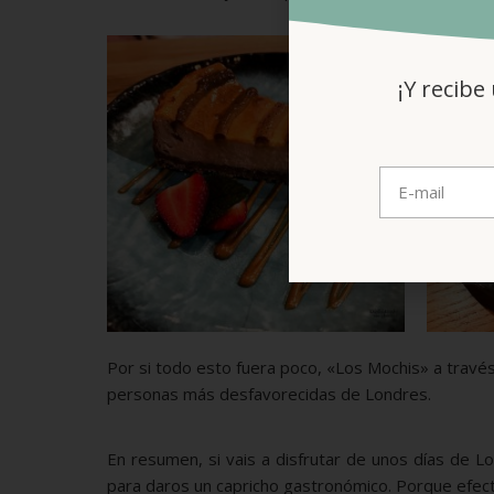
¡Y recibe
Por si todo esto fuera poco, «Los Mochis» a travé
personas más desfavorecidas de Londres.
En resumen, si vais a disfrutar de unos días de L
para daros un capricho gastronómico. Porque efecti