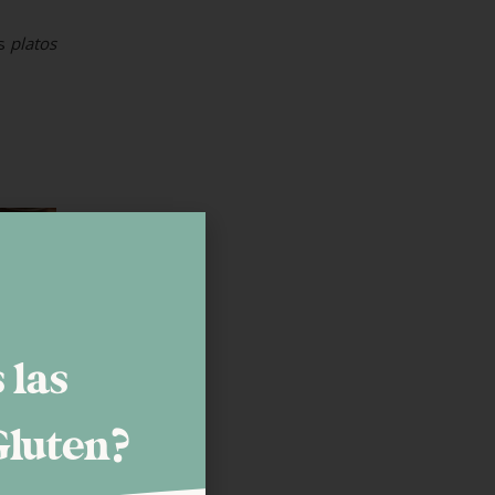
os
platos
 las
Gluten?