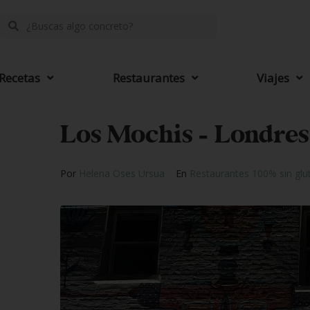
Recetas
Restaurantes
Viajes
Los Mochis – Londres
Por
Helena Oses Ursua
En
Restaurantes 100% sin glu