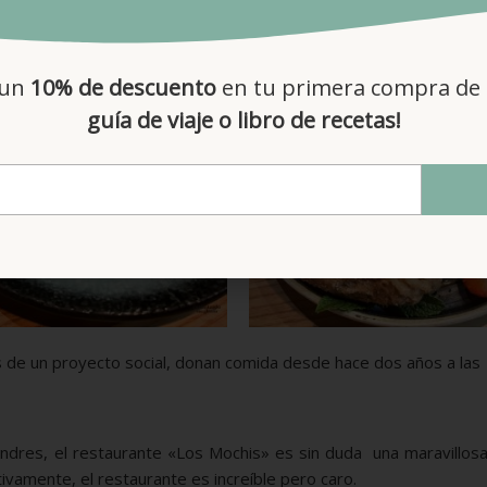
 un
10% de descuento
en tu primera compra de 
guía de viaje o libro de recetas!
s de un proyecto social, donan comida desde hace dos años a las
ondres, el restaurante «Los Mochis» es sin duda una maravillos
vamente, el restaurante es increíble pero caro.