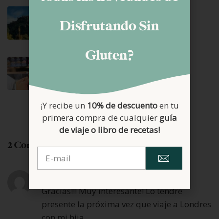
junio 4, 2026
EDIMBURGO SIN GLUTEN (II)
Disfrutando Sin
Gluten?
mayo 28, 2026
PUTO CHURRO – SALOU
¡Y recibe un
10% de descuento
en tu
primera compra de cualquier
guía
de viaje o libro de recetas!
2 Comments
marzo 28, 2021 at 4:33 pm
Jessica
Gracias!!! Muy interesante! Lo tendré
presente la próxima vez que viaje a Londres
con mi hija