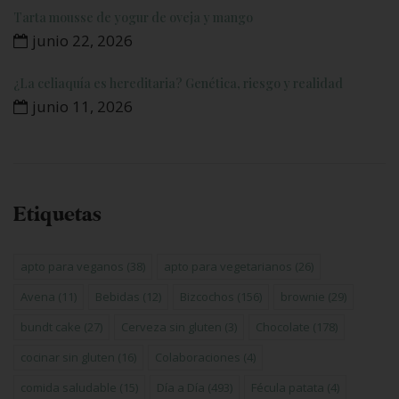
Tarta mousse de yogur de oveja y mango
junio 22, 2026
¿La celiaquía es hereditaria? Genética, riesgo y realidad
junio 11, 2026
Etiquetas
apto para veganos
(38)
apto para vegetarianos
(26)
Avena
(11)
Bebidas
(12)
Bizcochos
(156)
brownie
(29)
bundt cake
(27)
Cerveza sin gluten
(3)
Chocolate
(178)
cocinar sin gluten
(16)
Colaboraciones
(4)
comida saludable
(15)
Día a Día
(493)
Fécula patata
(4)