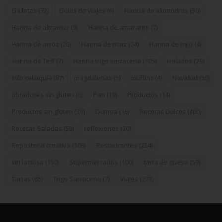
Galletas
(72)
Guías de viajes
(6)
Harina de almendras
(50)
Harina de altramuz
(9)
Harina de amaranto
(7)
Harina de arroz
(26)
Harina de maiz
(24)
Harina de mijo
(4)
Harina de Teff
(7)
Harina trigo sarraceno
(105)
Helados
(29)
Info celiaquía
(87)
magdalenas
(5)
muffins
(4)
Navidad
(50)
obradores sin gluten
(6)
Pan
(19)
Productos
(14)
Productos sin gluten
(39)
Quinoa
(16)
Recetas Dulces
(400)
Recetas Saladas
(59)
reflexiones
(20)
Repostería creativa
(108)
Restaurantes
(254)
sin lactosa
(150)
Supermercados
(100)
tarta de queso
(59)
Tartas
(65)
Trigo Sarraceno
(7)
Viajes
(273)