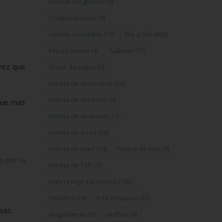
cocinar sin gluten
(16)
Colaboraciones
(4)
comida saludable
(15)
Día a Día
(493)
Fécula patata
(4)
Galletas
(72)
 vez que
Guías de viajes
(6)
Harina de almendras
(50)
Harina de altramuz
(9)
que mas
Harina de amaranto
(7)
Harina de arroz
(26)
Harina de maiz
(24)
Harina de mijo
(4)
s por la
Harina de Teff
(7)
Harina trigo sarraceno
(105)
Helados
(29)
Info celiaquía
(87)
sas.
magdalenas
(5)
muffins
(4)