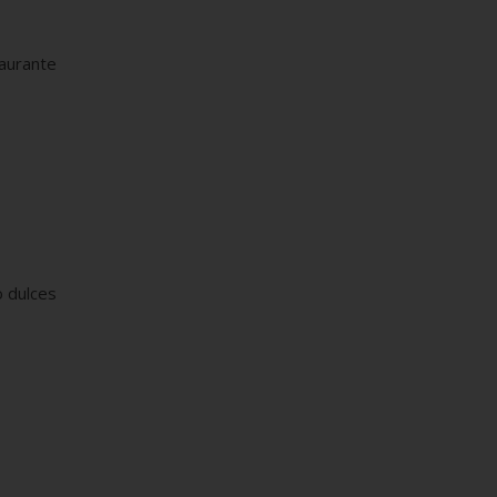
taurante
o dulces