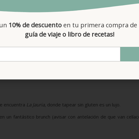
 un
10% de descuento
en tu primera compra de 
guía de viaje o libro de recetas!
de Guasa Madrid. Abajo Izda: Hamburguesa Nostra:Dcha: bar La Jauría
cuenta con opciones para celiacos en todos sus restaurantes.
 se encuentra
La Jauria
, donde tapear sin gluten es un lujo.
n un fantástico brunch (avisar con antelación de que van celía