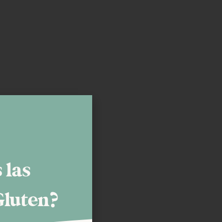
 las
Gluten?