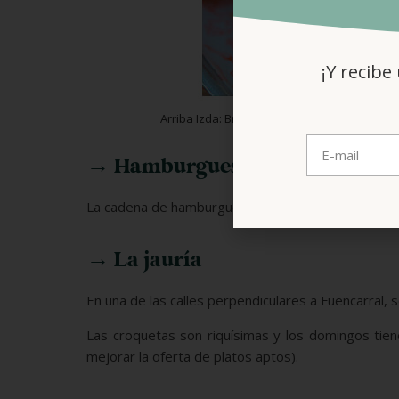
¡Y recibe
Arriba Izda: Bresca taberna; Dcha: arepas 
→ Hamburguesa Nostra
La cadena de hamburguesas «Hamburguesa Nostra» 
→ La jauría
En una de las calles perpendiculares a Fuencarral,
Las croquetas son riquísimas y los domingos tiene
mejorar la oferta de platos aptos).