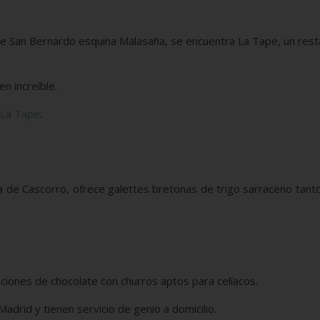
calle San Bernardo esquina Malasaña, se encuentra La Tape, un res
n increíble.
 La Tape
.
a de Cascorro, ofrece galettes bretonas de trigo sarraceno tant
ciones de chocolate con churros aptos para celíacos.
adrid y tienen servicio de genio a domicilio.