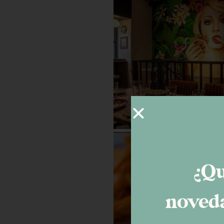
¿Qu
noveda