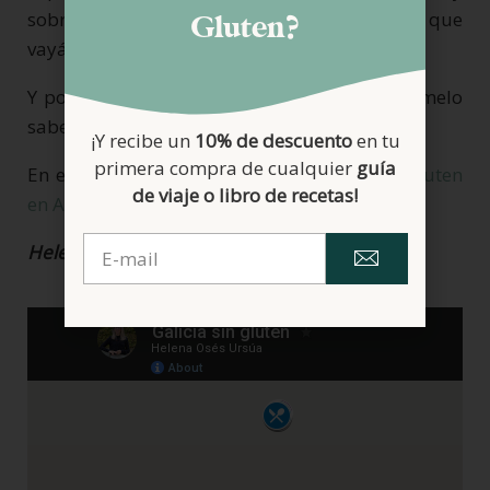
sobre todo os sea de utilidad en el caso de que
Gluten?
vayáis a visitar Santiago de Compostela.
Y por supuesto, cualquier dato nuevo hacédmelo
saber para que pueda mejorar esta web.
¡Y recibe un
10% de descuento
en tu
primera compra de cualquier
guía
En este enlace os cuento
dónde comer sin gluten
de viaje o libro de recetas!
en A Coruña.
Helena