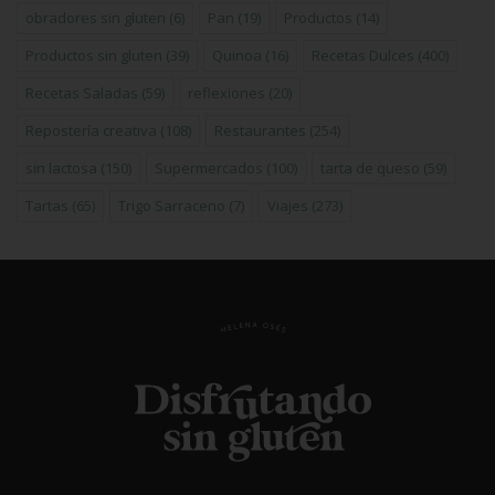
obradores sin gluten
(6)
Pan
(19)
Productos
(14)
Productos sin gluten
(39)
Quinoa
(16)
Recetas Dulces
(400)
Recetas Saladas
(59)
reflexiones
(20)
Repostería creativa
(108)
Restaurantes
(254)
sin lactosa
(150)
Supermercados
(100)
tarta de queso
(59)
Tartas
(65)
Trigo Sarraceno
(7)
Viajes
(273)