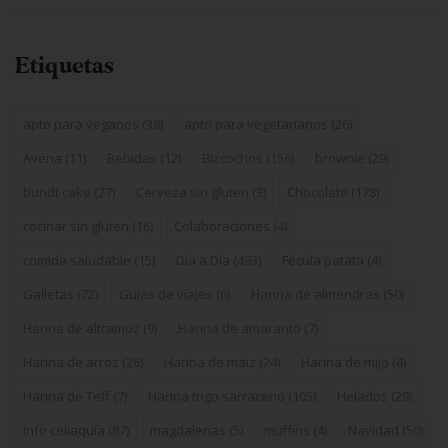
Etiquetas
apto para veganos
(38)
apto para vegetarianos
(26)
Avena
(11)
Bebidas
(12)
Bizcochos
(156)
brownie
(29)
bundt cake
(27)
Cerveza sin gluten
(3)
Chocolate
(178)
cocinar sin gluten
(16)
Colaboraciones
(4)
comida saludable
(15)
Día a Día
(493)
Fécula patata
(4)
Galletas
(72)
Guías de viajes
(6)
Harina de almendras
(50)
Harina de altramuz
(9)
Harina de amaranto
(7)
Harina de arroz
(26)
Harina de maiz
(24)
Harina de mijo
(4)
Harina de Teff
(7)
Harina trigo sarraceno
(105)
Helados
(29)
Info celiaquía
(87)
magdalenas
(5)
muffins
(4)
Navidad
(50)