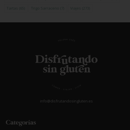
Tartas
(65)
Trigo Sarraceno
(7)
Viajes
(273)
info@disfrutandosingluten.es
Categorías