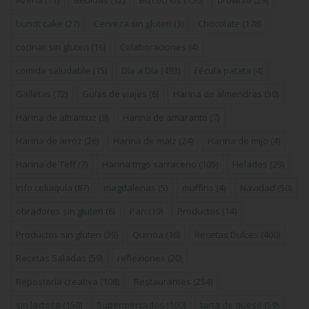
bundt cake
(27)
Cerveza sin gluten
(3)
Chocolate
(178)
cocinar sin gluten
(16)
Colaboraciones
(4)
comida saludable
(15)
Día a Día
(493)
Fécula patata
(4)
Galletas
(72)
Guías de viajes
(6)
Harina de almendras
(50)
Harina de altramuz
(9)
Harina de amaranto
(7)
Harina de arroz
(26)
Harina de maiz
(24)
Harina de mijo
(4)
Harina de Teff
(7)
Harina trigo sarraceno
(105)
Helados
(29)
Info celiaquía
(87)
magdalenas
(5)
muffins
(4)
Navidad
(50)
obradores sin gluten
(6)
Pan
(19)
Productos
(14)
Productos sin gluten
(39)
Quinoa
(16)
Recetas Dulces
(400)
Recetas Saladas
(59)
reflexiones
(20)
Repostería creativa
(108)
Restaurantes
(254)
sin lactosa
(150)
Supermercados
(100)
tarta de queso
(59)