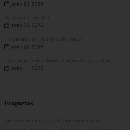
junio 29, 2026
Málaga 100% sin gluten
junio 25, 2026
Tarta mousse de yogur de oveja y mango
junio 22, 2026
¿La celiaquía es hereditaria? Genética, riesgo y realidad
junio 11, 2026
Etiquetas
apto para veganos
(38)
apto para vegetarianos
(26)
Avena
(11)
Bebidas
(12)
Bizcochos
(156)
brownie
(29)