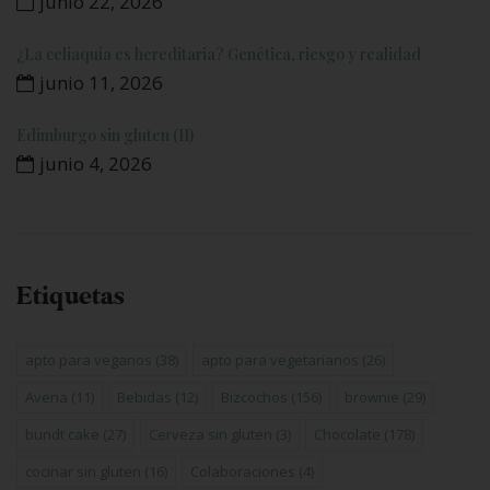
junio 22, 2026
¿La celiaquía es hereditaria? Genética, riesgo y realidad
junio 11, 2026
Edimburgo sin gluten (II)
junio 4, 2026
Etiquetas
apto para veganos
(38)
apto para vegetarianos
(26)
Avena
(11)
Bebidas
(12)
Bizcochos
(156)
brownie
(29)
bundt cake
(27)
Cerveza sin gluten
(3)
Chocolate
(178)
cocinar sin gluten
(16)
Colaboraciones
(4)