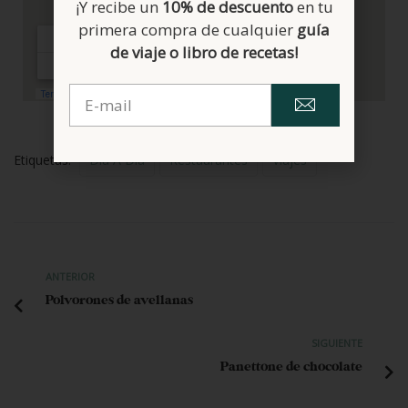
¡Y recibe un
10% de descuento
en tu
primera compra de cualquier
guía
de viaje o libro de recetas!
Etiquetas:
Día A Día
Restaurantes
Viajes
ANTERIOR
Polvorones de avellanas
SIGUIENTE
Panettone de chocolate