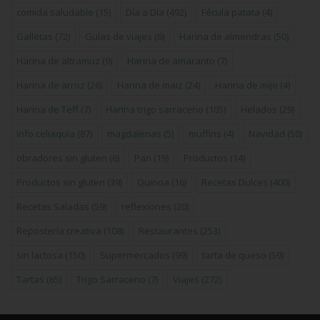
comida saludable
(15)
Día a Día
(492)
Fécula patata
(4)
Galletas
(72)
Guías de viajes
(6)
Harina de almendras
(50)
Harina de altramuz
(9)
Harina de amaranto
(7)
Harina de arroz
(26)
Harina de maiz
(24)
Harina de mijo
(4)
Harina de Teff
(7)
Harina trigo sarraceno
(105)
Helados
(29)
Info celiaquía
(87)
magdalenas
(5)
muffins
(4)
Navidad
(50)
obradores sin gluten
(6)
Pan
(19)
Productos
(14)
Productos sin gluten
(39)
Quinoa
(16)
Recetas Dulces
(400)
Recetas Saladas
(59)
reflexiones
(20)
Repostería creativa
(108)
Restaurantes
(253)
sin lactosa
(150)
Supermercados
(99)
tarta de queso
(59)
Tartas
(65)
Trigo Sarraceno
(7)
Viajes
(272)