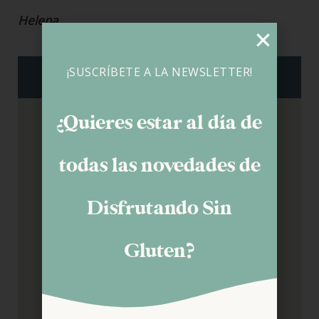
Helena
¡SUSCRÍBETE A LA NEWSLETTER!
¿Quieres estar al día de
todas las novedades de
Disfrutando Sin
Gluten?