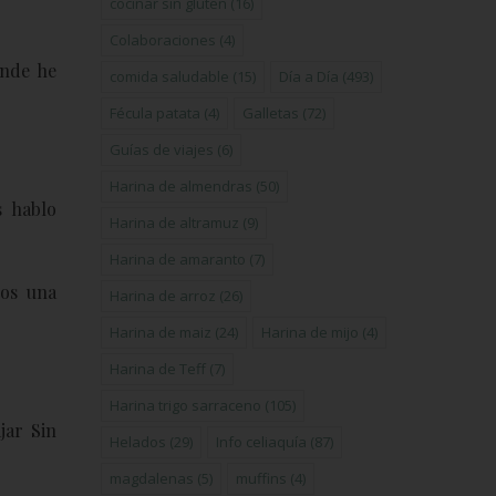
cocinar sin gluten
(16)
Colaboraciones
(4)
onde he
comida saludable
(15)
Día a Día
(493)
Fécula patata
(4)
Galletas
(72)
Guías de viajes
(6)
Harina de almendras
(50)
s hablo
Harina de altramuz
(9)
Harina de amaranto
(7)
nos una
Harina de arroz
(26)
Harina de maiz
(24)
Harina de mijo
(4)
Harina de Teff
(7)
Harina trigo sarraceno
(105)
jar Sin
Helados
(29)
Info celiaquía
(87)
magdalenas
(5)
muffins
(4)