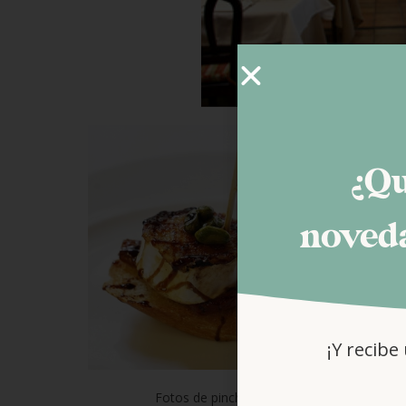
¿Qu
noveda
¡Y recibe
Fotos de pinchos sin gluten del restaurant