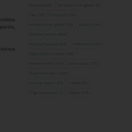
Navidad
(50)
obradores sin gluten
(6)
Pan
(19)
Productos
(14)
nsísima
Productos sin gluten
(39)
Quinoa
(16)
puesto,
Recetas Dulces
(400)
Recetas Saladas
(59)
reflexiones
(20)
ontones
Repostería creativa
(108)
Restaurantes
(254)
sin lactosa
(150)
Supermercados
(100)
tarta de queso
(59)
Tartas
(65)
Trigo Sarraceno
(7)
Viajes
(273)