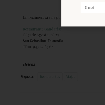
En resumen, si vais por San Sebastián, ya sabéi
Restaurante Gandarias
C/ 31 de Agosto, nº 23
San Sebastián-Donostia
Tfno: 943 42 63 62
Helena
Etiquetas:
Restaurantes
Viajes