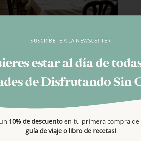
¡SUSCRÍBETE A LA NEWSLETTER!
ieres estar al día de todas
des de Disfrutando Sin 
 un
10% de descuento
en tu primera compra de 
guía de viaje o libro de recetas!
e Gandarias de San Sebastián, extraídas de la web del restaurante.