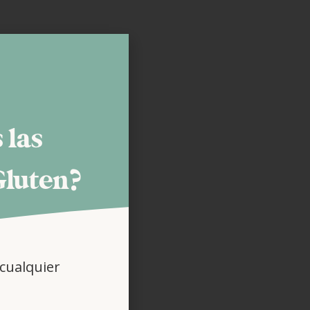
 las
Gluten?
cualquier