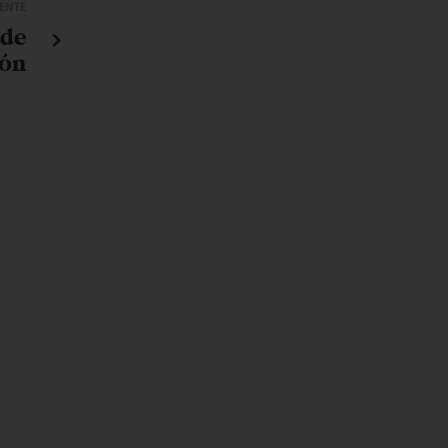
IENTE
 de
tón
N