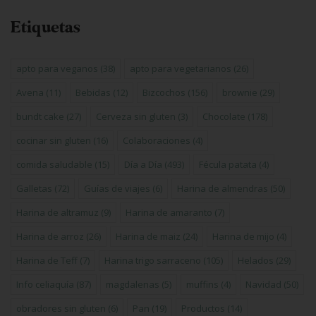
Etiquetas
apto para veganos
(38)
apto para vegetarianos
(26)
Avena
(11)
Bebidas
(12)
Bizcochos
(156)
brownie
(29)
bundt cake
(27)
Cerveza sin gluten
(3)
Chocolate
(178)
cocinar sin gluten
(16)
Colaboraciones
(4)
comida saludable
(15)
Día a Día
(493)
Fécula patata
(4)
Galletas
(72)
Guías de viajes
(6)
Harina de almendras
(50)
Harina de altramuz
(9)
Harina de amaranto
(7)
Harina de arroz
(26)
Harina de maiz
(24)
Harina de mijo
(4)
Harina de Teff
(7)
Harina trigo sarraceno
(105)
Helados
(29)
Info celiaquía
(87)
magdalenas
(5)
muffins
(4)
Navidad
(50)
obradores sin gluten
(6)
Pan
(19)
Productos
(14)