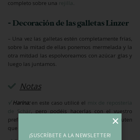
completo sobre una
rejilla
.
- Decoración de las galletas Linzer
– Una vez las galletas estén completamente frías,
sobre la mitad de ellas ponemos mermelada y la
otra mitdad las espolvoreamos con azúcar glas y
luego las juntamos.
Notas
√
Harina:
en este caso utilicé el
mix de repostería
de Schär
, pero podéis hacerlas con el vuestro
preferido o la mezcla casera de harinas sin gluten
que más os guste.
¡SUSCRÍBETE A LA NEWSLETTER!