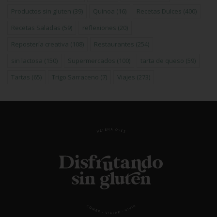
Productos sin gluten
(39)
Quinoa
(16)
Recetas Dulces
(400)
Recetas Saladas
(59)
reflexiones
(20)
Repostería creativa
(108)
Restaurantes
(254)
sin lactosa
(150)
Supermercados
(100)
tarta de queso
(59)
Tartas
(65)
Trigo Sarraceno
(7)
Viajes
(273)