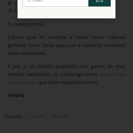
Tiempo Total: mínimo 4 horas
Nº raciones: 15 galletas (30 dobles)
Es todo por hoy.
Espero que os animéis a hacer estas clásicas
galletas linzer para agasajar a vuestros invitados
estas navidades.
Y por si os habéis quedado con ganas de más
recetas navideñas, os propongo estos
polvorones
de avellanas
que están espectaculares.
Helena
Etiquetas:
Galletas
Navidad