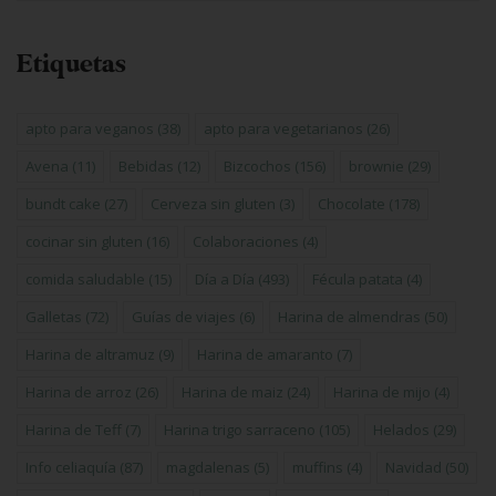
Etiquetas
apto para veganos
(38)
apto para vegetarianos
(26)
Avena
(11)
Bebidas
(12)
Bizcochos
(156)
brownie
(29)
bundt cake
(27)
Cerveza sin gluten
(3)
Chocolate
(178)
cocinar sin gluten
(16)
Colaboraciones
(4)
comida saludable
(15)
Día a Día
(493)
Fécula patata
(4)
Galletas
(72)
Guías de viajes
(6)
Harina de almendras
(50)
Harina de altramuz
(9)
Harina de amaranto
(7)
Harina de arroz
(26)
Harina de maiz
(24)
Harina de mijo
(4)
Harina de Teff
(7)
Harina trigo sarraceno
(105)
Helados
(29)
Info celiaquía
(87)
magdalenas
(5)
muffins
(4)
Navidad
(50)