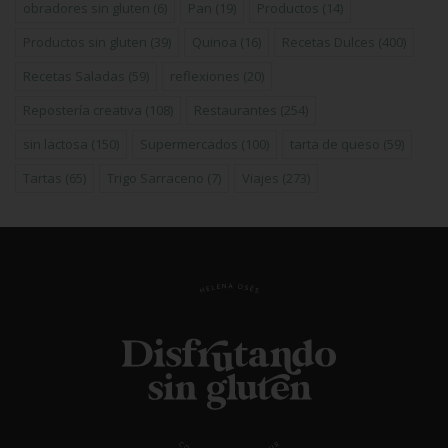
obradores sin gluten
(6)
Pan
(19)
Productos
(14)
Productos sin gluten
(39)
Quinoa
(16)
Recetas Dulces
(400)
Recetas Saladas
(59)
reflexiones
(20)
Repostería creativa
(108)
Restaurantes
(254)
sin lactosa
(150)
Supermercados
(100)
tarta de queso
(59)
Tartas
(65)
Trigo Sarraceno
(7)
Viajes
(273)