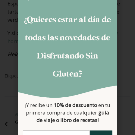
Espero que os haya gustado esta propuesta de
tarta de queso mascarpone y fresas porque de
¿Quieres estar al día de
verdad, a mí me apasiona.
Y si queréis una
versión parecida pero esta vez,
todas las novedades de
horneada, aquí tenéis la receta
.
Helena
Disfrutando Sin
Gluten?
Etiquetas:
Recetas Dulces
Tarta De Queso
¡Y recibe un
10% de descuento
en tu
primera compra de cualquier
guía
ANTERIOR
de viaje o libro de recetas!
Guía Praga, Viena y Budapest sin gluten