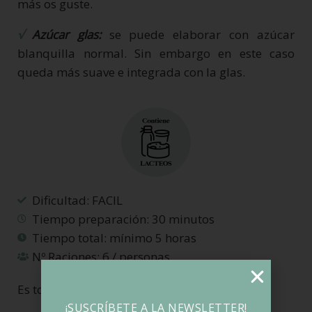
más os guste.
√
Azúcar glas:
se puede elaborar con azúcar
blanquilla normal. Sin embargo en este caso
queda más suave e integrada con la glas.
Dificultad: FACIL
Tiempo preparación: 30 minutos
Tiempo total: mínimo 5 horas
Nº Raciones: 6 / personas
Es todo por hoy.
¡SUSCRÍBETE A LA NEWSLETTER!