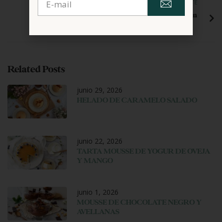
SIGUIENTE
Productos Genéricos Sin Gluten
Related Posts
junio 29, 2026
HELADO DE CARAMELO SALADO
junio 22, 2026
TARTA MOUSSE DE YOGUR DE OVEJA
Y MANGO
junio 1, 2026
MOUSSE DE CHOCOLATE NEGRO Y
AVELLANAS