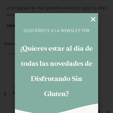
¿Con ganas de más postres clásicos? aquí os dejo
un espectacular
flan de huevo.
Helena
¡SUSCRÍBETE A LA NEWSLETTER!
Etiquetas:
Apto Para Veganos
Productos Sin Gluten
¿Quieres estar al día de
Recetas De Siempre
Recetas Dulces
Sin Lactosa
todas las novedades de
Disfrutando Sin
ANTERIOR
Gluten?
Senda Viva sin gluten
SIGUIENTE
Consejos para comer fuera de casa sin gluten