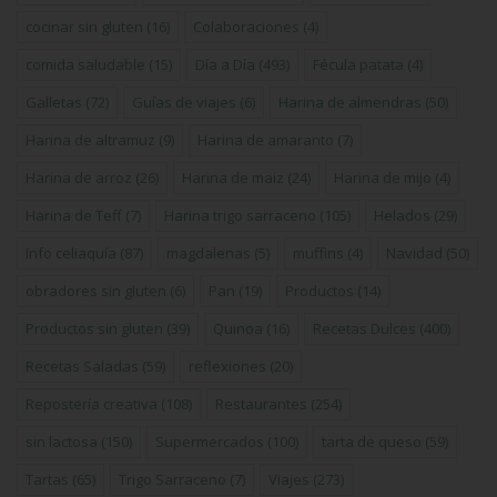
cocinar sin gluten
(16)
Colaboraciones
(4)
comida saludable
(15)
Día a Día
(493)
Fécula patata
(4)
Galletas
(72)
Guías de viajes
(6)
Harina de almendras
(50)
Harina de altramuz
(9)
Harina de amaranto
(7)
Harina de arroz
(26)
Harina de maiz
(24)
Harina de mijo
(4)
Harina de Teff
(7)
Harina trigo sarraceno
(105)
Helados
(29)
Info celiaquía
(87)
magdalenas
(5)
muffins
(4)
Navidad
(50)
obradores sin gluten
(6)
Pan
(19)
Productos
(14)
Productos sin gluten
(39)
Quinoa
(16)
Recetas Dulces
(400)
Recetas Saladas
(59)
reflexiones
(20)
Repostería creativa
(108)
Restaurantes
(254)
sin lactosa
(150)
Supermercados
(100)
tarta de queso
(59)
Tartas
(65)
Trigo Sarraceno
(7)
Viajes
(273)