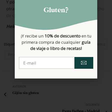
Y por si os habéis quedado con ganas de más,
otra propuesta deliciosa es este original
bizcocho
Gluten?
de chocolate blanco y cacahuetes
.
Helena
¡Y recibe un
10% de descuento
en tu
primera compra de cualquier
guía
Etiquetas:
Bizcochos
Bundt Cake
Harina De Altramuz
de viaje o libro de recetas!
Recetas Dulces
Sin Lactosa
ANTERIOR
Gijón sin gluten
SIGUIENTE
Pasta Balboa – Madrid