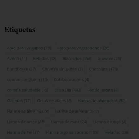
Etiquetas
apto para veganos
(38)
apto para vegetarianos
(26)
Avena
(11)
Bebidas
(12)
Bizcochos
(156)
brownie
(29)
bundt cake
(27)
Cerveza sin gluten
(3)
Chocolate
(178)
cocinar sin gluten
(16)
Colaboraciones
(4)
comida saludable
(15)
Día a Día
(493)
Fécula patata
(4)
Galletas
(72)
Guías de viajes
(6)
Harina de almendras
(50)
Harina de altramuz
(9)
Harina de amaranto
(7)
Harina de arroz
(26)
Harina de maiz
(24)
Harina de mijo
(4)
Harina de Teff
(7)
Harina trigo sarraceno
(105)
Helados
(29)