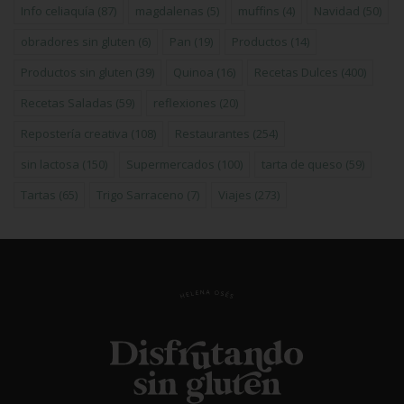
Info celiaquía
(87)
magdalenas
(5)
muffins
(4)
Navidad
(50)
obradores sin gluten
(6)
Pan
(19)
Productos
(14)
Productos sin gluten
(39)
Quinoa
(16)
Recetas Dulces
(400)
Recetas Saladas
(59)
reflexiones
(20)
Repostería creativa
(108)
Restaurantes
(254)
sin lactosa
(150)
Supermercados
(100)
tarta de queso
(59)
Tartas
(65)
Trigo Sarraceno
(7)
Viajes
(273)