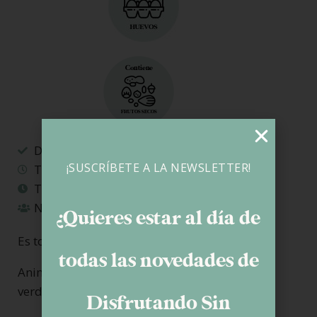
Dificultad: FACIL
¡SUSCRÍBETE A LA NEWSLETTER!
Tiempo preparación: 30 minutos
Tiempo total: 2 horas
Nº raciones: 10 personas
¿Quieres estar al día de
Es todo por hoy.
todas las novedades de
Animaros a hacer este bizcocho porque de
verdad, está espectacular.
Disfrutando Sin