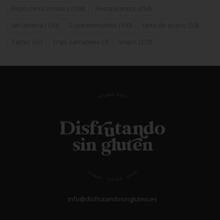
Repostería creativa
(108)
Restaurantes
(254)
sin lactosa
(150)
Supermercados
(100)
tarta de queso
(59)
Tartas
(65)
Trigo Sarraceno
(7)
Viajes
(273)
info@disfrutandosingluten.es