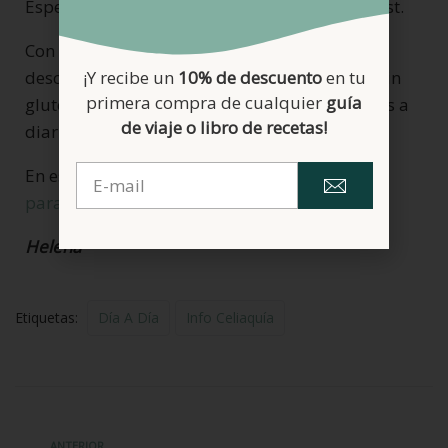
Espero que os haya resultado de interés el post.
Con él no pretendo meter miedo ni hacer
desconfiar de la seguridad de los productos sin
¡Y recibe un
10% de descuento
en tu
primera compra de cualquier
guía
gluten sino ser conscientes de lo que comemos a
de viaje o libro de recetas!
diario para cuidar nuestra salud.
En este post os cuento
cuales son las pruebas
para diagnosticar la celiaquía.
Helena
Etiquetas:
Día A Día
Info Celiaquía
ANTERIOR