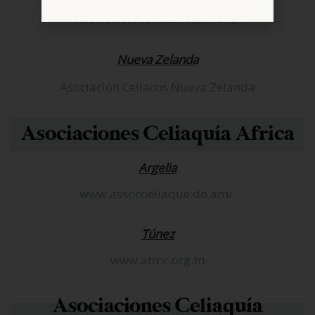
Asociación Celiacos Australia
Nueva Zelanda
Asociación Celiacos Nueva Zelanda
Asociaciones Celiaquía Africa
Argelia
www.assocoeliaque.do.am/
Túnez
www.atmc.org.tn
Asociaciones Celiaquía