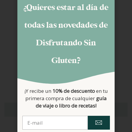
¿Quieres estar al día de
Asociación Celiacos Chile
(COACEL)
todas las novedades de
Perú
Asociación Celiacos Perú
Disfrutando Sin
Urugay
Gluten?
Asociación Celiacos Uruguay
Venezuela
Asociación Celiacos Venezuela
¡Y recibe un
10% de descuento
en tu
primera compra de cualquier
guía
Asociaciones Celiaquía
de viaje o libro de recetas!
Oceanía
Australia