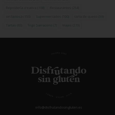
Repostería creativa
(108)
Restaurantes
(254)
sin lactosa
(150)
Supermercados
(100)
tarta de queso
(59)
Tartas
(65)
Trigo Sarraceno
(7)
Viajes
(273)
info@disfrutandosingluten.es