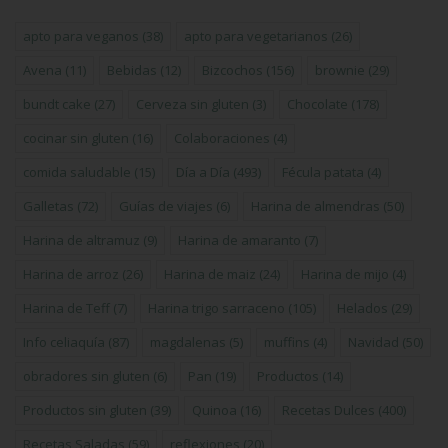
apto para veganos
(38)
apto para vegetarianos
(26)
Avena
(11)
Bebidas
(12)
Bizcochos
(156)
brownie
(29)
bundt cake
(27)
Cerveza sin gluten
(3)
Chocolate
(178)
cocinar sin gluten
(16)
Colaboraciones
(4)
comida saludable
(15)
Día a Día
(493)
Fécula patata
(4)
Galletas
(72)
Guías de viajes
(6)
Harina de almendras
(50)
Harina de altramuz
(9)
Harina de amaranto
(7)
Harina de arroz
(26)
Harina de maiz
(24)
Harina de mijo
(4)
Harina de Teff
(7)
Harina trigo sarraceno
(105)
Helados
(29)
Info celiaquía
(87)
magdalenas
(5)
muffins
(4)
Navidad
(50)
obradores sin gluten
(6)
Pan
(19)
Productos
(14)
Productos sin gluten
(39)
Quinoa
(16)
Recetas Dulces
(400)
Recetas Saladas
(59)
reflexiones
(20)