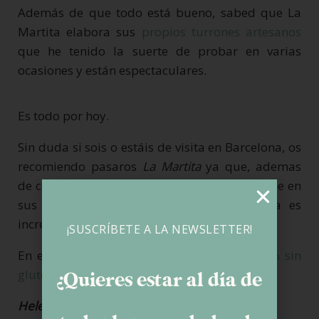
Además de que todo está bueno, sabed que La
Martita elabora sus
propios turrones artesanos
que he tenido la suerte de probar en varias
ocasiones y están espectaculares.
Es todo por hoy.
Sin duda si sois o estáis de visita en Barcelona, os
recomiendo pasaros
La Martita
ya que, ademas
de comer tranquilos ante la seguridad de que en
sus cocinas no entra el gluten, la comida es
increíble.
¡SUSCRÍBETE A LA NEWSLETTER!
En este post os dejo más
restaurantes 100% sin
gluten de Barcelona.
¿Quieres estar al día de
Helena