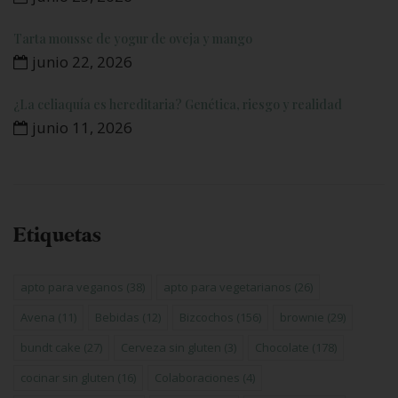
Tarta mousse de yogur de oveja y mango
junio 22, 2026
¿La celiaquía es hereditaria? Genética, riesgo y realidad
junio 11, 2026
Etiquetas
apto para veganos
(38)
apto para vegetarianos
(26)
Avena
(11)
Bebidas
(12)
Bizcochos
(156)
brownie
(29)
bundt cake
(27)
Cerveza sin gluten
(3)
Chocolate
(178)
cocinar sin gluten
(16)
Colaboraciones
(4)