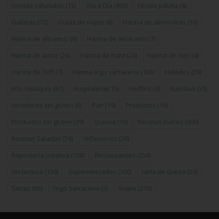
comida saludable
(15)
Día a Día
(493)
Fécula patata
(4)
Galletas
(72)
Guías de viajes
(6)
Harina de almendras
(50)
Harina de altramuz
(9)
Harina de amaranto
(7)
Harina de arroz
(26)
Harina de maiz
(24)
Harina de mijo
(4)
Harina de Teff
(7)
Harina trigo sarraceno
(105)
Helados
(29)
Info celiaquía
(87)
magdalenas
(5)
muffins
(4)
Navidad
(50)
obradores sin gluten
(6)
Pan
(19)
Productos
(14)
Productos sin gluten
(39)
Quinoa
(16)
Recetas Dulces
(400)
Recetas Saladas
(59)
reflexiones
(20)
Repostería creativa
(108)
Restaurantes
(254)
sin lactosa
(150)
Supermercados
(100)
tarta de queso
(59)
Tartas
(65)
Trigo Sarraceno
(7)
Viajes
(273)