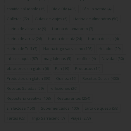
comida saludable
(15)
Día a Día
(493)
Fécula patata
(4)
Galletas
(72)
Guías de viajes
(6)
Harina de almendras
(50)
Harina de altramuz
(9)
Harina de amaranto
(7)
Harina de arroz
(26)
Harina de maiz
(24)
Harina de mijo
(4)
Harina de Teff
(7)
Harina trigo sarraceno
(105)
Helados
(29)
Info celiaquía
(87)
magdalenas
(5)
muffins
(4)
Navidad
(50)
obradores sin gluten
(6)
Pan
(19)
Productos
(14)
Productos sin gluten
(39)
Quinoa
(16)
Recetas Dulces
(400)
Recetas Saladas
(59)
reflexiones
(20)
Repostería creativa
(108)
Restaurantes
(254)
sin lactosa
(150)
Supermercados
(100)
tarta de queso
(59)
Tartas
(65)
Trigo Sarraceno
(7)
Viajes
(273)