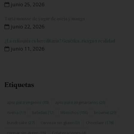
junio 25, 2026
Tarta mousse de yogur de oveja y mango
junio 22, 2026
¿La celiaquía es hereditaria? Genética, riesgo y realidad
junio 11, 2026
Etiquetas
apto para veganos
(38)
apto para vegetarianos
(26)
Avena
(11)
Bebidas
(12)
Bizcochos
(156)
brownie
(29)
bundt cake
(27)
Cerveza sin gluten
(3)
Chocolate
(178)
cocinar sin gluten
(16)
Colaboraciones
(4)