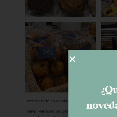
¿Qu
Pero no todo en Coliaki es dulce.
noveda
Tienen variedad de panes; y los salados, aunque n