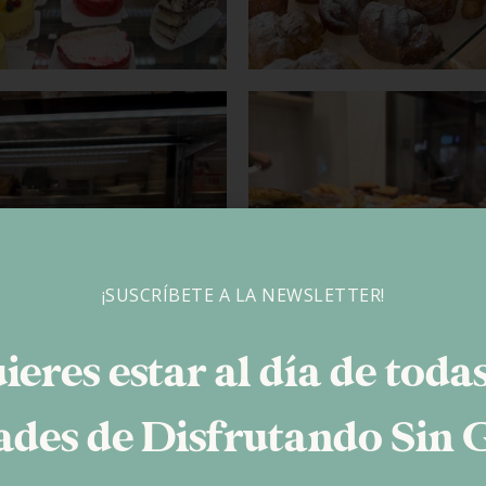
¡SUSCRÍBETE A LA NEWSLETTER!
ieres estar al día de todas
des de Disfrutando Sin 
o hice fotos, sí los caté porque me llevé muchos para la comida