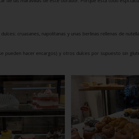
tar de las maravillas de este obrador. Porque está todo espctacul
ulces: cruasanes, napolitanas y unas berlinas rellenas de nutell
(se pueden hacer encargos) y otros dulces por supuesto sin glu