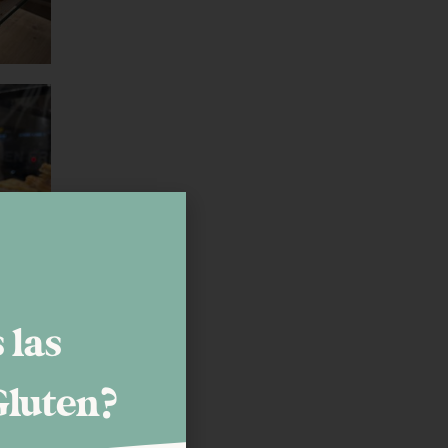
 las
Gluten?
 del día