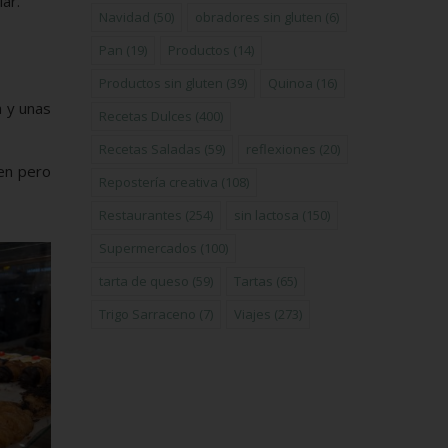
ar.
Navidad
(50)
obradores sin gluten
(6)
Pan
(19)
Productos
(14)
Productos sin gluten
(39)
Quinoa
(16)
a y unas
Recetas Dulces
(400)
Recetas Saladas
(59)
reflexiones
(20)
ten pero
Repostería creativa
(108)
Restaurantes
(254)
sin lactosa
(150)
Supermercados
(100)
tarta de queso
(59)
Tartas
(65)
Trigo Sarraceno
(7)
Viajes
(273)