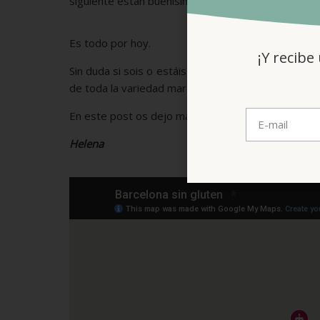
siguiente están buenísimos: bocatas, empanadas, 
Es todo por hoy.
¡Y recibe
Sin duda si sois o estáis de visita en Barcelona, 
de toda la variedad maravillosos productos.
En este post os dejo más obradores 100% de Bar
Helena