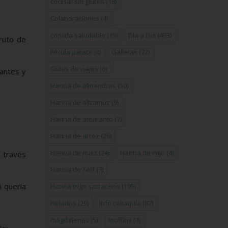
cocinar sin gluten
(16)
Colaboraciones
(4)
comida saludable
(15)
Día a Día
(493)
ruto de
Fécula patata
(4)
Galletas
(72)
Guías de viajes
(6)
rantes y
Harina de almendras
(50)
Harina de altramuz
(9)
Harina de amaranto
(7)
Harina de arroz
(26)
Harina de maiz
(24)
Harina de mijo
(4)
a través
Harina de Teff
(7)
i quería
Harina trigo sarraceno
(105)
Helados
(29)
Info celiaquía
(87)
magdalenas
(5)
muffins
(4)