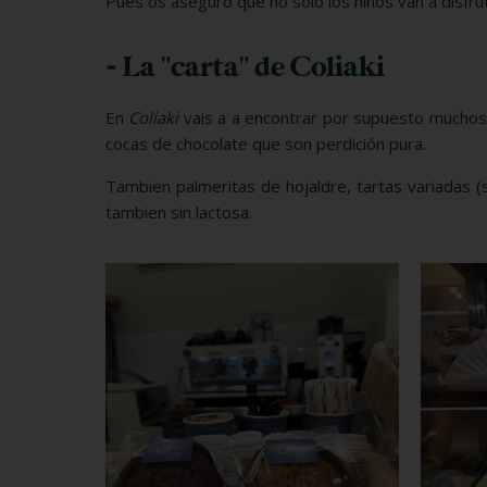
Pues os aseguro que no sólo los niños van a disfru
- La "carta" de Coliaki
En
Coliaki
vais a a encontrar por supuesto muchos d
cocas de chocolate que son perdición pura.
Tambien palmeritas de hojaldre, tartas variadas 
tambien sin lactosa.