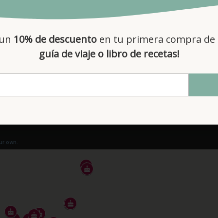
quiche…
 un
10% de descuento
en tu primera compra de 
os recomiendo pasaros por cualquiera de sus tres obradores para d
guía de viaje o libro de recetas!
celona.