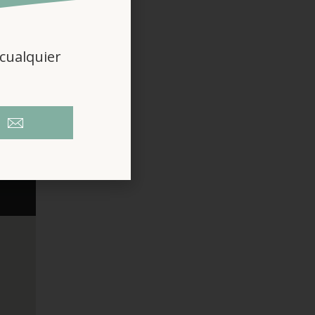
cualquier
isfrutar