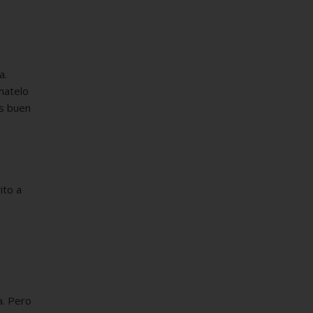
a.
matelo
es buen
ito a
a. Pero