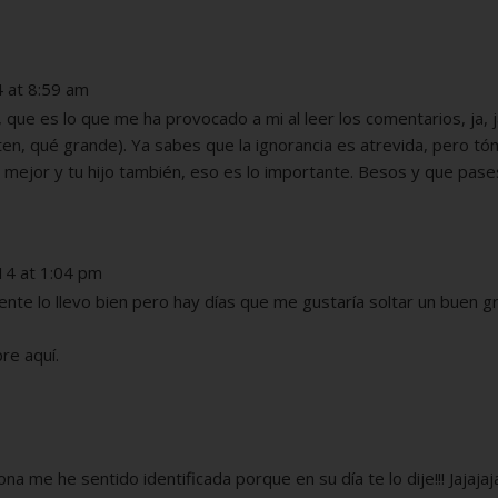
4 at 8:59 am
 que es lo que me ha provocado a mi al leer los comentarios, ja, j
ten, qué grande). Ya sabes que la ignorancia es atrevida, pero tó
s mejor y tu hijo también, eso es lo importante. Besos y que pas
014 at 1:04 pm
nte lo llevo bien pero hay días que me gustaría soltar un buen gr
re aquí.
na me he sentido identificada porque en su día te lo dije!!! Jajajaj