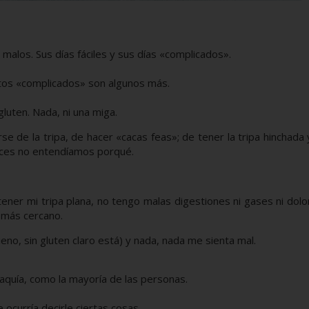
 malos. Sus días fáciles y sus días «complicados».
tos «complicados» son algunos más.
luten. Nada, ni una miga.
e de la tripa, de hacer «cacas feas»; de tener la tripa hinchada
veces no entendíamos porqué.
ener mi tripa plana, no tengo malas digestiones ni gases ni dolor
o más cercano.
no, sin gluten claro está) y nada, nada me sienta mal.
aquía, como la mayoría de las personas.
ocurría decirle ciertas cosas.