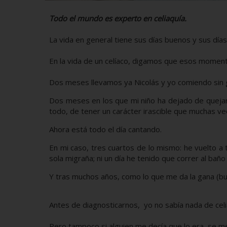
Todo el mundo es experto en celiaquía.
La vida en general tiene sus días buenos y sus días
En la vida de un celíaco, digamos que esos momen
Dos meses llevamos ya Nicolás y yo comiendo sin g
Dos meses en los que mi niño ha dejado de quejars
todo, de tener un carácter irascible que muchas 
Ahora está todo el día cantando.
En mi caso, tres cuartos de lo mismo: he vuelto a t
sola migraña; ni un día he tenido que correr al bañ
Y tras muchos años, como lo que me da la gana (bue
Antes de diagnosticarnos, yo no sabía nada de celi
Pero tampoco si alguien me decía que lo era, se me 