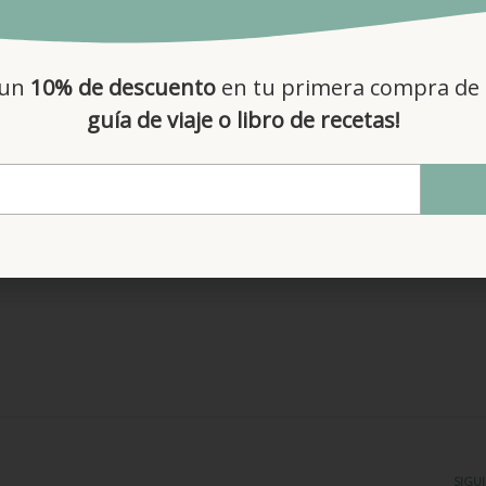
itar.
familia y amigos. Y si estos lo tienen claro, suficiente.
 un
10% de descuento
en tu primera compra de 
sa» cuando lo que te apetecería es soltar un buen discurso y dej
guía de viaje o libro de recetas!
SIGU