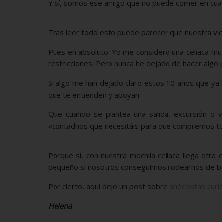
Y sí, somos ese amigo que no puede comer en cualq
Tras leer todo esto puede parecer que nuestra vi
Pues en absoluto. Yo me considero una celiaca muy f
restricciones. Pero nunca he dejado de hacer algo po
Si algo me han dejado claro estos 10 años que ya
que te entienden y apoyan.
Que cuando se plantea una salida, excursión o v
«contadnos que necesitáis para que compremos tod
Porque si, con nuestra mochila celíaca llega otr
pequeño si nosotros conseguimos rodearnos de bue
Por cierto, aquí dejo un post sobre
anécdotas curio
Helena