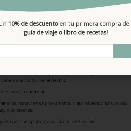
 un
10% de descuento
en tu primera compra de 
guía de viaje o libro de recetas!
 los viajes...
r, la vida social, etc…
 comer «en cualquier lugar». No podemos viajar sin haber hecho
 vamos a encontarr en el destino.
ue es peor, a enfermar.
ar a los restaurantes previamente. Y aun habiendo esto, nunca
ay que hacerlas.
unta por cada plato. Y aun así, nos contaminan.