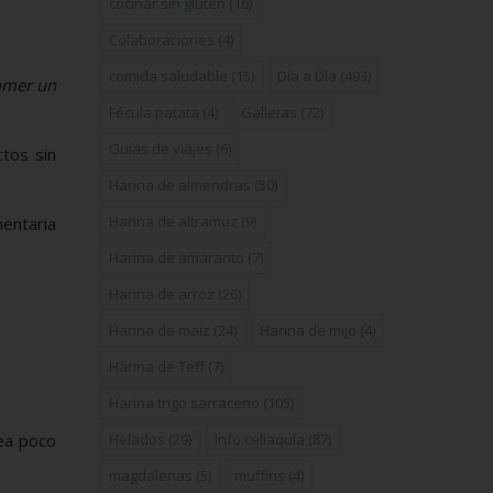
cocinar sin gluten
(16)
Colaboraciones
(4)
comida saludable
(15)
Día a Día
(493)
omer un
Fécula patata
(4)
Galletas
(72)
Guías de viajes
(6)
tos sin
Harina de almendras
(50)
Harina de altramuz
(9)
mentaria
Harina de amaranto
(7)
Harina de arroz
(26)
Harina de maiz
(24)
Harina de mijo
(4)
Harina de Teff
(7)
Harina trigo sarraceno
(105)
ea poco
Helados
(29)
Info celiaquía
(87)
magdalenas
(5)
muffins
(4)