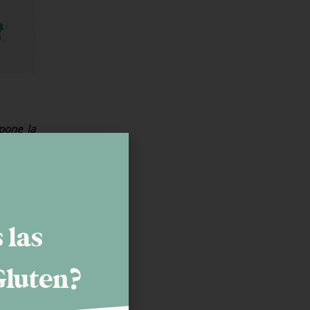
pone la
omer.
 cuando
llar una
 las
Gluten?