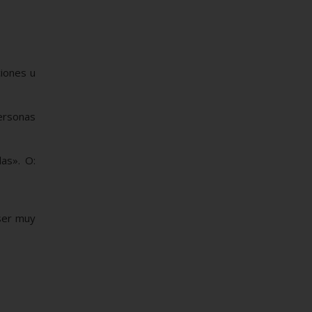
.
ciones u
personas
as». O:
 ser muy