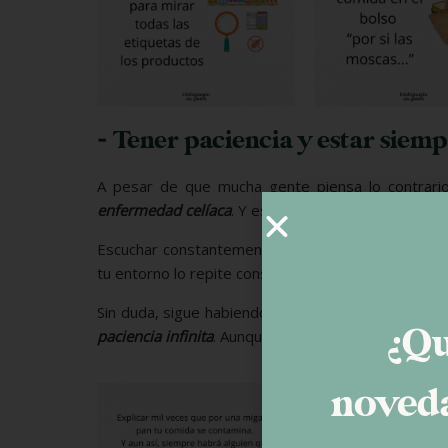
- Tener paciencia y estar siem
A pesar de que mucha gente piensa lo contrari
enfermedad celíaca
. Y esto nos obliga a estar co
Escuchar constantemente «eres muy exagerado y p
tu entorno lo repite constantemente.
Sin duda, sigue habiendo una enorme
falta de emp
¿Qu
paciencia infinita
. Aunque a veces nos den ganas de 
noveda