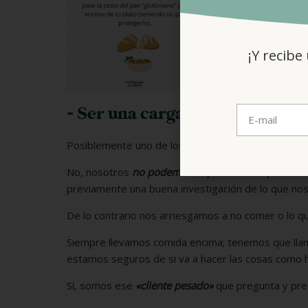
¡Y recibe
- Ser una carga en la vida social,
Posiblemente uno de los puntos más complejos: viaja
No, nosotros
no podemos improvisar
. No podemos
previamente una buena investigación de lo que nos
De lo contrario nos arriesgamos a no comer o lo q
Siempre llevamos comida encima; tenemos que llam
estamos seguros de si va a hacer las cosas como h
Sí, somos ese
«cliente pesado»
que pregunta y preg