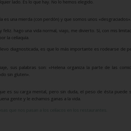
uier lado. Es lo que hay. No lo hemos elegido.
da es una mierda (con perdón) y que somos unos «desgraciados»
eliz. hago una vida normal, viajo, me divierto. Sí, con mis limita
r la celíaquía.
 llevo diagnosticada, es que lo más importante es rodearse de 
iaje, sus palabras son: «Helena organiza la parte de las comid
o sin gluten».
a que es su carga mental, pero sin duda, el peso de ésta puede
na gente y le echamos ganas a la vida.
sas que nos pasan a los celíacos en los restaurantes.