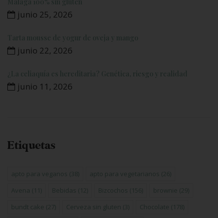
Málaga 100% sin gluten
junio 25, 2026
Tarta mousse de yogur de oveja y mango
junio 22, 2026
¿La celiaquía es hereditaria? Genética, riesgo y realidad
junio 11, 2026
Etiquetas
apto para veganos
(38)
apto para vegetarianos
(26)
Avena
(11)
Bebidas
(12)
Bizcochos
(156)
brownie
(29)
bundt cake
(27)
Cerveza sin gluten
(3)
Chocolate
(178)