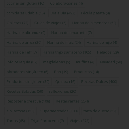
cocinar sin gluten
(16)
Colaboraciones
(4)
comida saludable
(15)
Día a Día
(493)
Fécula patata
(4)
Galletas
(72)
Guías de viajes
(6)
Harina de almendras
(50)
Harina de altramuz
(9)
Harina de amaranto
(7)
Harina de arroz
(26)
Harina de maiz
(24)
Harina de mijo
(4)
Harina de Teff
(7)
Harina trigo sarraceno
(105)
Helados
(29)
Info celiaquía
(87)
magdalenas
(5)
muffins
(4)
Navidad
(50)
obradores sin gluten
(6)
Pan
(19)
Productos
(14)
Productos sin gluten
(39)
Quinoa
(16)
Recetas Dulces
(400)
Recetas Saladas
(59)
reflexiones
(20)
Repostería creativa
(108)
Restaurantes
(254)
sin lactosa
(150)
Supermercados
(100)
tarta de queso
(59)
Tartas
(65)
Trigo Sarraceno
(7)
Viajes
(273)