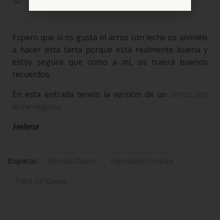
Raciones: 6-8 personas
Espero que si os gusta el arroz con leche os animéis
a hacer esta tarta porque está realmente buena y
estoy segura que como a mí, os traerá buenos
recuerdos.
En esta entrada tenéis la versión de un
arroz con
leche vegano.
Helena
Etiquetas:
Recetas Dulces
Repostería Creativa
Tarta De Queso