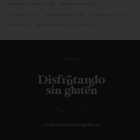
Repostería creativa
(108)
Restaurantes
(254)
sin lactosa
(150)
Supermercados
(100)
tarta de queso
(59)
Tartas
(65)
Trigo Sarraceno
(7)
Viajes
(273)
info@disfrutandosingluten.es