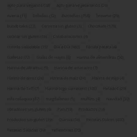
apto para veganos
(38)
apto para vegetarianos
(26)
Avena
(11)
Bebidas
(12)
Bizcochos
(156)
brownie
(29)
bundt cake
(27)
Cerveza sin gluten
(3)
Chocolate
(178)
cocinar sin gluten
(16)
Colaboraciones
(4)
comida saludable
(15)
Día a Día
(493)
Fécula patata
(4)
Galletas
(72)
Guías de viajes
(6)
Harina de almendras
(50)
Harina de altramuz
(9)
Harina de amaranto
(7)
Harina de arroz
(26)
Harina de maiz
(24)
Harina de mijo
(4)
Harina de Teff
(7)
Harina trigo sarraceno
(105)
Helados
(29)
Info celiaquía
(87)
magdalenas
(5)
muffins
(4)
Navidad
(50)
obradores sin gluten
(6)
Pan
(19)
Productos
(14)
Productos sin gluten
(39)
Quinoa
(16)
Recetas Dulces
(400)
Recetas Saladas
(59)
reflexiones
(20)