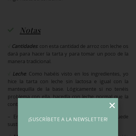
Notas
√
Cantidades
: con esta cantidad de arroz con leche os
dará para hacer la tarta y para tomar un poco de la
manera tradicional.
√
Leche
: Como habéis visto en los ingredientes, yo
hice la tarta con leche sin lactosa e igual con la
mantequilla de la base. Lógicamente si no tenéis
problema con ella, hacedla con leche normal que la
contenga.
– En caso te no poder tomar lácteos, se puede
¡SUSCRÍBETE A LA NEWSLETTER!
sustituir por una leche vegetal.