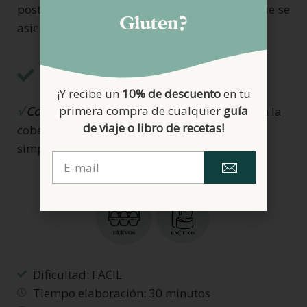
posteriormente, enfriar por completo para que se
Gluten?
asiente un mínimo de 4 horas en el frigorífico.
Notas
¡Y recibe un
10% de descuento
en tu
primera compra de cualquier
guía
√
Cobertura:
esta queda igualmente buena sin la
de viaje o libro de recetas!
cobertura de harina y mantequilla. Poned
simplemente unas fresas y listo.
Dificultad: FACIL
Tiempo elaboración: 30 minutos