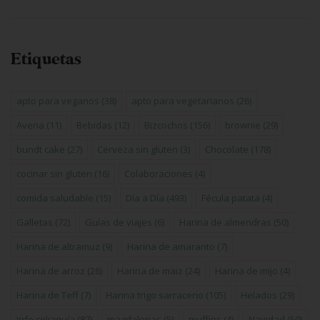
Etiquetas
apto para veganos
(38)
apto para vegetarianos
(26)
Avena
(11)
Bebidas
(12)
Bizcochos
(156)
brownie
(29)
bundt cake
(27)
Cerveza sin gluten
(3)
Chocolate
(178)
cocinar sin gluten
(16)
Colaboraciones
(4)
comida saludable
(15)
Día a Día
(493)
Fécula patata
(4)
Galletas
(72)
Guías de viajes
(6)
Harina de almendras
(50)
Harina de altramuz
(9)
Harina de amaranto
(7)
Harina de arroz
(26)
Harina de maiz
(24)
Harina de mijo
(4)
Harina de Teff
(7)
Harina trigo sarraceno
(105)
Helados
(29)
Info celiaquía
(87)
magdalenas
(5)
muffins
(4)
Navidad
(50)