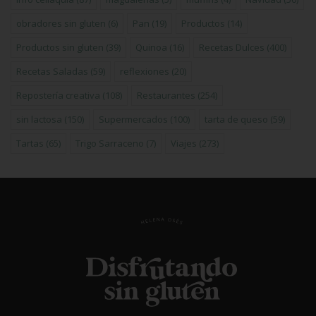
obradores sin gluten
(6)
Pan
(19)
Productos
(14)
Productos sin gluten
(39)
Quinoa
(16)
Recetas Dulces
(400)
Recetas Saladas
(59)
reflexiones
(20)
Repostería creativa
(108)
Restaurantes
(254)
sin lactosa
(150)
Supermercados
(100)
tarta de queso
(59)
Tartas
(65)
Trigo Sarraceno
(7)
Viajes
(273)