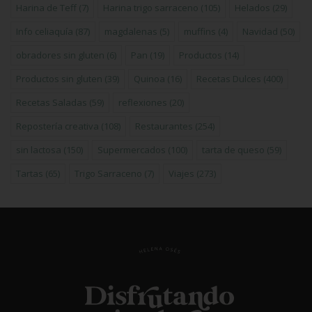
Harina de Teff
(7)
Harina trigo sarraceno
(105)
Helados
(29)
Info celiaquía
(87)
magdalenas
(5)
muffins
(4)
Navidad
(50)
obradores sin gluten
(6)
Pan
(19)
Productos
(14)
Productos sin gluten
(39)
Quinoa
(16)
Recetas Dulces
(400)
Recetas Saladas
(59)
reflexiones
(20)
Repostería creativa
(108)
Restaurantes
(254)
sin lactosa
(150)
Supermercados
(100)
tarta de queso
(59)
Tartas
(65)
Trigo Sarraceno
(7)
Viajes
(273)