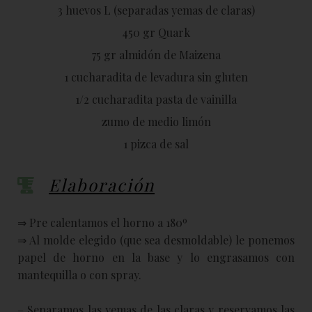
3 huevos L (separadas yemas de claras)
450 gr Quark
75 gr almidón de Maizena
1 cucharadita de levadura sin gluten
1/2 cucharadita pasta de vainilla
zumo de medio limón
1 pizca de sal
Elaboración
⇒ Pre calentamos el horno a 180º
⇒ Al molde elegido (que sea desmoldable) le ponemos
papel de horno en la base y lo engrasamos con
mantequilla o con spray.
– Separamos las yemas de las claras y reservamos las