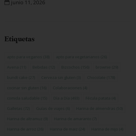
junio 11, 2026
Etiquetas
apto para veganos
(38)
apto para vegetarianos
(26)
Avena
(11)
Bebidas
(12)
Bizcochos
(156)
brownie
(29)
bundt cake
(27)
Cerveza sin gluten
(3)
Chocolate
(178)
cocinar sin gluten
(16)
Colaboraciones
(4)
comida saludable
(15)
Día a Día
(493)
Fécula patata
(4)
Galletas
(72)
Guías de viajes
(6)
Harina de almendras
(50)
Harina de altramuz
(9)
Harina de amaranto
(7)
Harina de arroz
(26)
Harina de maiz
(24)
Harina de mijo
(4)