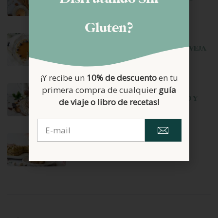
Gluten?
junio 22, 2026
TARTA MOUSSE DE YOGUR DE OVEJA
Y MANGO
¡Y recibe un
10% de descuento
en tu
junio 1, 2026
primera compra de cualquier
guía
MOUSSE DE CHOCOLATE NEGRO Y
de viaje o libro de recetas!
AVELLANAS
mayo 11, 2026
TIRAMISU DE PISTACHO