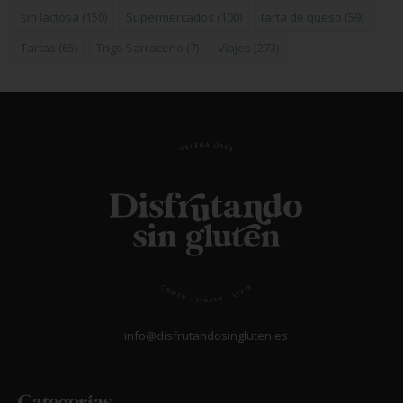
sin lactosa
(150)
Supermercados
(100)
tarta de queso
(59)
Tartas
(65)
Trigo Sarraceno
(7)
Viajes
(273)
info@disfrutandosingluten.es
Categorías