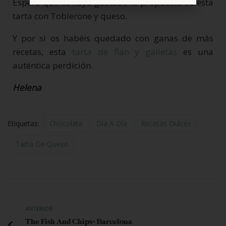
Espero que os haya gustado la propuesta de esta
tarta con Toblerone y queso.
Y por si os habéis quedado con ganas de más
recetas, esta
tarta de flan y galletas
es una
auténtica perdición.
Helena
Etiquetas:
Chocolate
Día A Día
Recetas Dulces
Tarta De Queso
ANTERIOR
The Fish And Chips- Barcelona