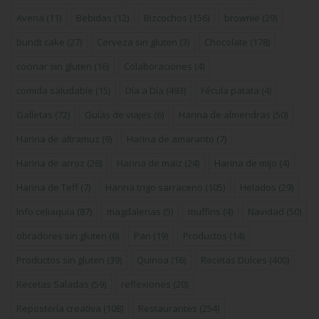
Avena
(11)
Bebidas
(12)
Bizcochos
(156)
brownie
(29)
bundt cake
(27)
Cerveza sin gluten
(3)
Chocolate
(178)
cocinar sin gluten
(16)
Colaboraciones
(4)
comida saludable
(15)
Día a Día
(493)
Fécula patata
(4)
Galletas
(72)
Guías de viajes
(6)
Harina de almendras
(50)
Harina de altramuz
(9)
Harina de amaranto
(7)
Harina de arroz
(26)
Harina de maiz
(24)
Harina de mijo
(4)
Harina de Teff
(7)
Harina trigo sarraceno
(105)
Helados
(29)
Info celiaquía
(87)
magdalenas
(5)
muffins
(4)
Navidad
(50)
obradores sin gluten
(6)
Pan
(19)
Productos
(14)
Productos sin gluten
(39)
Quinoa
(16)
Recetas Dulces
(400)
Recetas Saladas
(59)
reflexiones
(20)
Repostería creativa
(108)
Restaurantes
(254)