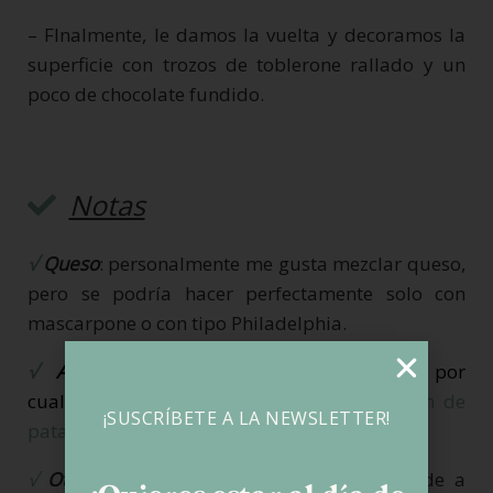
– FInalmente, le damos la vuelta y decoramos la
superficie con trozos de toblerone rallado y un
poco de chocolate fundido.
Notas
√
Queso
: personalmente me gusta mezclar queso,
pero se podría hacer perfectamente solo con
mascarpone o con tipo Philadelphia.
√
Almidón de maíz:
puede sustituirse por
cualquier almidón sin gluten como
almidón de
¡SUSCRÍBETE A LA NEWSLETTER!
patata
, de trigo sin gluten, etc…
√
Otra opción con el Toblerone:
si en vez de a