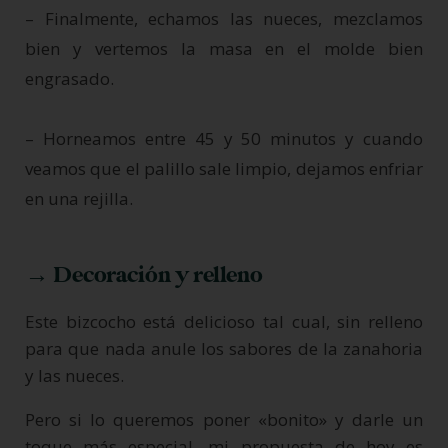
– Finalmente, echamos las nueces, mezclamos
bien y vertemos la masa en el molde bien
engrasado.
– Horneamos entre 45 y 50 minutos y cuando
veamos que el palillo sale limpio, dejamos enfriar
en una rejilla.
→ Decoración y relleno
Este bizcocho está delicioso tal cual, sin relleno
para que nada anule los sabores de la zanahoria
y las nueces.
Pero si lo queremos poner «bonito» y darle un
toque más especial, mi propuesta de hoy es