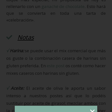
rellenarlo con un
ganaché de chocolate
. Esto hará
que se convierta en toda una tarta de
«celebración».
Notas
√
Harina:
se puede usar el mix comercial que más
os guste o la combinación casera de harinas sin
gluten preferida. En
este post
os conté como hacer
mixes caseros con harinas sin gluten.
√
Aceite:
El aceite de oliva le aporta un sabor
intenso a nuestros postes así que lo podéis
sustituir por aceite de girasol; mezclar ambos con
la proporción que mas os guste e incluso poner