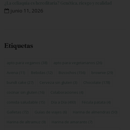
¿La celiaquía es hereditaria? Genética, riesgo y realidad
junio 11, 2026
Etiquetas
apto para veganos
(38)
apto para vegetarianos
(26)
Avena
(11)
Bebidas
(12)
Bizcochos
(156)
brownie
(29)
bundt cake
(27)
Cerveza sin gluten
(3)
Chocolate
(178)
cocinar sin gluten
(16)
Colaboraciones
(4)
comida saludable
(15)
Día a Día
(493)
Fécula patata
(4)
Galletas
(72)
Guías de viajes
(6)
Harina de almendras
(50)
Harina de altramuz
(9)
Harina de amaranto
(7)