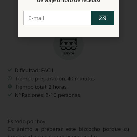
de viaje o libro de recetas!
Dificultad: FACIL
Tiempo preparación: 40 minutos
Tiempo total: 2 horas
Nº Raciones: 8-10 personas
Es todo por hoy.
Os animo a preparar este bizcocho porque su
jugosidad y su sabor es espectacular.