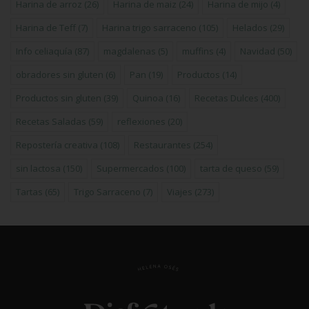
Harina de arroz
(26)
Harina de maiz
(24)
Harina de mijo
(4)
Harina de Teff
(7)
Harina trigo sarraceno
(105)
Helados
(29)
Info celiaquía
(87)
magdalenas
(5)
muffins
(4)
Navidad
(50)
obradores sin gluten
(6)
Pan
(19)
Productos
(14)
Productos sin gluten
(39)
Quinoa
(16)
Recetas Dulces
(400)
Recetas Saladas
(59)
reflexiones
(20)
Repostería creativa
(108)
Restaurantes
(254)
sin lactosa
(150)
Supermercados
(100)
tarta de queso
(59)
Tartas
(65)
Trigo Sarraceno
(7)
Viajes
(273)