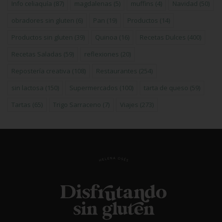
Info celiaquía
(87)
magdalenas
(5)
muffins
(4)
Navidad
(50)
obradores sin gluten
(6)
Pan
(19)
Productos
(14)
Productos sin gluten
(39)
Quinoa
(16)
Recetas Dulces
(400)
Recetas Saladas
(59)
reflexiones
(20)
Repostería creativa
(108)
Restaurantes
(254)
sin lactosa
(150)
Supermercados
(100)
tarta de queso
(59)
Tartas
(65)
Trigo Sarraceno
(7)
Viajes
(273)