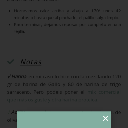
Horneamos calor arriba y abajo a 170º unos 42
minutos o hasta que al pincharlo, el palillo salga limpio.
Para terminar, dejamos reposar por completo en una
rejilla.
Notas
√ Harina
: en mi caso lo hice con la mezclando 120
gr de harina de Gallo y 80 de harina de trigo
sarraceno. Pero podeis poner el
mix comercial
que más os guste y otra harina proteica
.
√
Aceite
: se puede hacer con acetre de girasol, de
oliva o mezclando ambas.