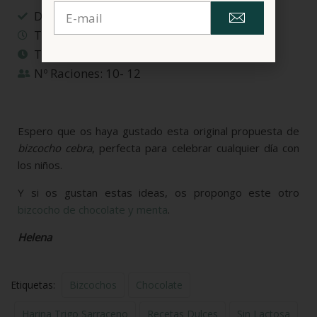
Dificultad: FACIL
Tiempo preparación: 20 minutos
Tiempo total: 1 hora y cuarto
Nº Raciones: 10- 12
Espero que os haya gustado esta original propuesta de
bizcocho cebra
, perfecta para celebrar cualquier día con
los niños.
Y si os gustan estas ideas, os propongo este otro
bizcocho de chocolate y menta
.
Helena
Etiquetas:
Bizcochos
Chocolate
Harina Trigo Sarraceno
Recetas Dulces
Sin Lactosa