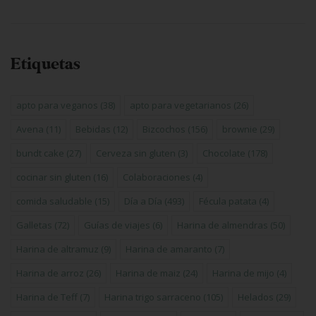
Etiquetas
apto para veganos
(38)
apto para vegetarianos
(26)
Avena
(11)
Bebidas
(12)
Bizcochos
(156)
brownie
(29)
bundt cake
(27)
Cerveza sin gluten
(3)
Chocolate
(178)
cocinar sin gluten
(16)
Colaboraciones
(4)
comida saludable
(15)
Día a Día
(493)
Fécula patata
(4)
Galletas
(72)
Guías de viajes
(6)
Harina de almendras
(50)
Harina de altramuz
(9)
Harina de amaranto
(7)
Harina de arroz
(26)
Harina de maiz
(24)
Harina de mijo
(4)
Harina de Teff
(7)
Harina trigo sarraceno
(105)
Helados
(29)