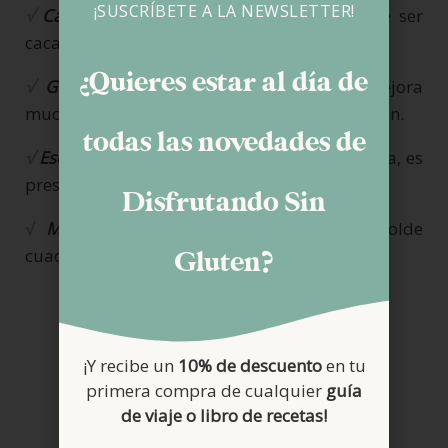
¡SUSCRÍBETE A LA NEWSLETTER!
√
Cacao
: no vale el tipo Neskuik. Tiene que ser
cacao desgrasado sin azucares añadidos.
¿Quieres estar al día de
√
G
oma xantan
a:
es prescindible pero mejora
muchísimo las texturas de las masas sin gluten.
todas las novedades de
√
Esencia de vainilla
: Si no tenéis o no os gusta, es
prescindible.
Disfrutando Sin
√
Molde
: este bizcocho lo hice en un molde
cuadrado de 18 cm.
Gluten?
¡Y recibe un
10% de descuento
en tu
primera compra de cualquier
guía
de viaje o libro de recetas!