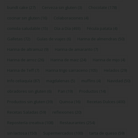
bundt cake
(27)
Cerveza sin gluten
(3)
Chocolate
(178)
cocinar sin gluten
(16)
Colaboraciones
(4)
comida saludable
(15)
Día a Día
(493)
Fécula patata
(4)
Galletas
(72)
Guías de viajes
(6)
Harina de almendras
(50)
Harina de altramuz
(9)
Harina de amaranto
(7)
Harina de arroz
(26)
Harina de maiz
(24)
Harina de mijo
(4)
Harina de Teff
(7)
Harina trigo sarraceno
(105)
Helados
(29)
Info celiaquía
(87)
magdalenas
(5)
muffins
(4)
Navidad
(50)
obradores sin gluten
(6)
Pan
(19)
Productos
(14)
Productos sin gluten
(39)
Quinoa
(16)
Recetas Dulces
(400)
Recetas Saladas
(59)
reflexiones
(20)
Repostería creativa
(108)
Restaurantes
(254)
sin lactosa
(150)
Supermercados
(100)
tarta de queso
(59)