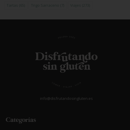
Tartas
(65)
Trigo Sarraceno
(7)
Viajes
(273)
info@disfrutandosingluten.es
Categorías