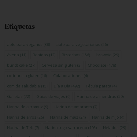
Etiquetas
apto para veganos
(38)
apto para vegetarianos
(26)
Avena
(11)
Bebidas
(12)
Bizcochos
(156)
brownie
(29)
bundt cake
(27)
Cerveza sin gluten
(3)
Chocolate
(178)
cocinar sin gluten
(16)
Colaboraciones
(4)
comida saludable
(15)
Día a Día
(492)
Fécula patata
(4)
Galletas
(72)
Guías de viajes
(6)
Harina de almendras
(50)
Harina de altramuz
(9)
Harina de amaranto
(7)
Harina de arroz
(26)
Harina de maiz
(24)
Harina de mijo
(4)
Harina de Teff
(7)
Harina trigo sarraceno
(105)
Helados
(29)