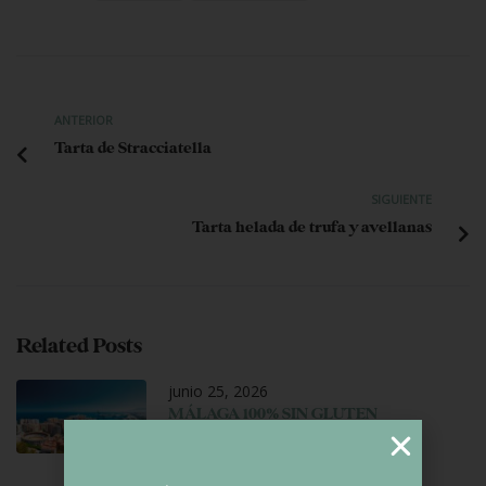
ANTERIOR
Tarta de Stracciatella
SIGUIENTE
Tarta helada de trufa y avellanas
Related Posts
junio 25, 2026
MÁLAGA 100% SIN GLUTEN