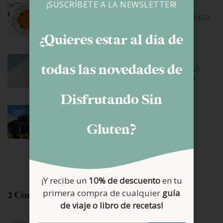
¡SUSCRÍBETE A LA NEWSLETTER!
junio 22, 2026
TARTA MOUSSE DE YOGUR DE OVEJA
Y MANGO
¿Quieres estar al día de
junio 11, 2026
todas las novedades de
¿LA CELIAQUÍA ES HEREDITARIA?
GENÉTICA, RIESGO Y REALIDAD
Disfrutando Sin
junio 4, 2026
EDIMBURGO SIN GLUTEN (II)
Gluten?
¡Y recibe un
10% de descuento
en tu
primera compra de cualquier
guía
2 Comments
de viaje o libro de recetas!