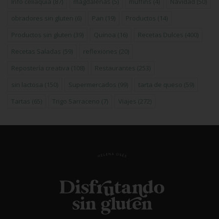
Info celiaquía
(87)
magdalenas
(5)
muffins
(4)
Navidad
(50)
obradores sin gluten
(6)
Pan
(19)
Productos
(14)
Productos sin gluten
(39)
Quinoa
(16)
Recetas Dulces
(400)
Recetas Saladas
(59)
reflexiones
(20)
Repostería creativa
(108)
Restaurantes
(253)
sin lactosa
(150)
Supermercados
(99)
tarta de queso
(59)
Tartas
(65)
Trigo Sarraceno
(7)
Viajes
(272)