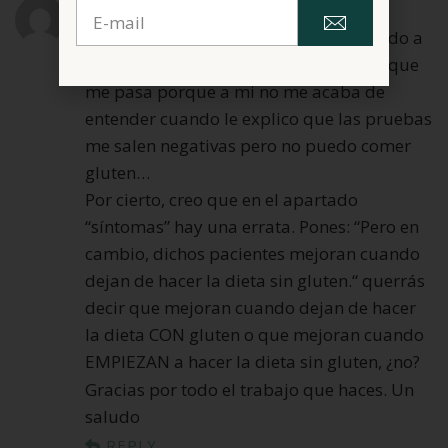
mayo 1, 2020 at 8:23 am
Ibán
¡Que sencillo lo explicas! Se lo he enviado a
mi madre para que entienda mejor lo que
me pasa porque a mi no me acaba de
entender cuando le explico que las pruebas
me salen negativas pero no puedo comer
gluten…
Por cierto, creo que en el apartado
“síntomas” hay una errata. Pones: “Pero en
cambio, dichos pacientes mejoran cuando
dejan de hacer la dieta sin gluten.“ querrás
decir que mejoran cuando dejan de hacer
la dieta CON gluten o que mejoran cuando
EMPIEZAN a hacer la dieta sin gluten, ¿no?
Gracias por todo el trabajo que haces. Un
saludo
REPLY