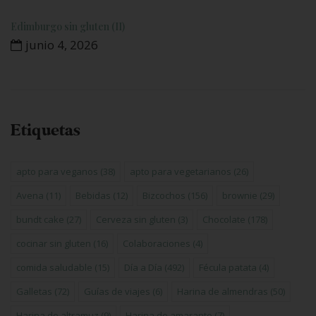
Edimburgo sin gluten (II)
junio 4, 2026
Etiquetas
apto para veganos
(38)
apto para vegetarianos
(26)
Avena
(11)
Bebidas
(12)
Bizcochos
(156)
brownie
(29)
bundt cake
(27)
Cerveza sin gluten
(3)
Chocolate
(178)
cocinar sin gluten
(16)
Colaboraciones
(4)
comida saludable
(15)
Día a Día
(492)
Fécula patata
(4)
Galletas
(72)
Guías de viajes
(6)
Harina de almendras
(50)
Harina de altramuz
(9)
Harina de amaranto
(7)