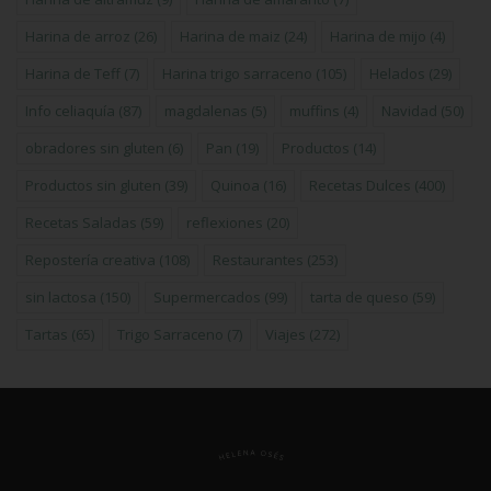
Harina de arroz
(26)
Harina de maiz
(24)
Harina de mijo
(4)
Harina de Teff
(7)
Harina trigo sarraceno
(105)
Helados
(29)
Info celiaquía
(87)
magdalenas
(5)
muffins
(4)
Navidad
(50)
obradores sin gluten
(6)
Pan
(19)
Productos
(14)
Productos sin gluten
(39)
Quinoa
(16)
Recetas Dulces
(400)
Recetas Saladas
(59)
reflexiones
(20)
Repostería creativa
(108)
Restaurantes
(253)
sin lactosa
(150)
Supermercados
(99)
tarta de queso
(59)
Tartas
(65)
Trigo Sarraceno
(7)
Viajes
(272)