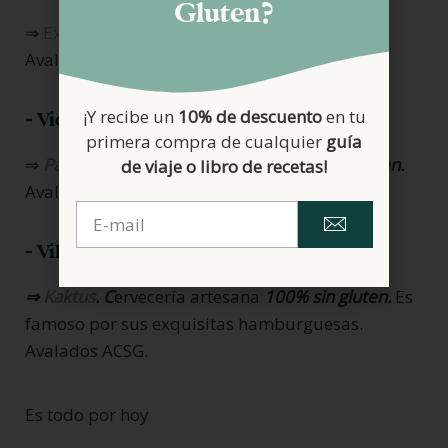
Gluten?
⇒
Exento Sin Gluten
.
Obrador 100% sin gluten.
Avalados FACE.
¡Y recibe un
10% de descuento
en tu
- Vicálvaro
primera compra de cualquier
guía
⇒
Pastelería Artediet
.
Pastelería 100% sin gluten.
de viaje o libro de recetas!
Avalados ASCG. Envíos on line
- Villaviciosa de Odón
⇒
Kaktus
. C
ervecería artesana
100% sin gluten.
Es
famoso por sus exquisitas hamburguesas.
Avalados ACSG.
Es todo por hoy