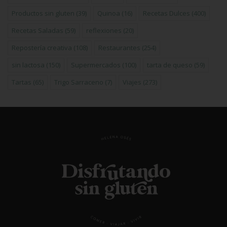
Productos sin gluten
(39)
Quinoa
(16)
Recetas Dulces
(400)
Recetas Saladas
(59)
reflexiones
(20)
Repostería creativa
(108)
Restaurantes
(254)
sin lactosa
(150)
Supermercados
(100)
tarta de queso
(59)
Tartas
(65)
Trigo Sarraceno
(7)
Viajes
(273)