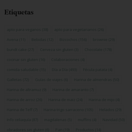
Etiquetas
apto para veganos
(38)
apto para vegetarianos
(26)
Avena
(11)
Bebidas
(12)
Bizcochos
(156)
brownie
(29)
bundt cake
(27)
Cerveza sin gluten
(3)
Chocolate
(178)
cocinar sin gluten
(16)
Colaboraciones
(4)
comida saludable
(15)
Día a Día
(493)
Fécula patata
(4)
Galletas
(72)
Guías de viajes
(6)
Harina de almendras
(50)
Harina de altramuz
(9)
Harina de amaranto
(7)
Harina de arroz
(26)
Harina de maiz
(24)
Harina de mijo
(4)
Harina de Teff
(7)
Harina trigo sarraceno
(105)
Helados
(29)
Info celiaquía
(87)
magdalenas
(5)
muffins
(4)
Navidad
(50)
obradores sin gluten
(6)
Pan
(19)
Productos
(14)